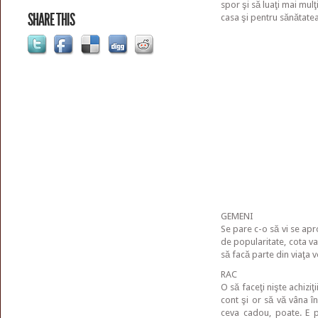
spor şi să luaţi mai mulţ
SHARE THIS
casa şi pentru sănătatea
GEMENI
Se pare c-o să vi se apro
de popularitate, cota va
să facă parte din viaţa 
RAC
O să faceţi nişte achiziţ
cont şi or să vă vâna în
ceva cadou, poate. E p