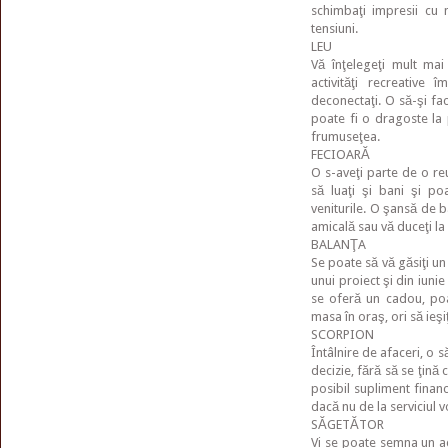
schimbaţi impresii cu m
tensiuni.
LEU
Vă înţelegeţi mult mai
activităţi recreative
deconectaţi. O să-şi fac
poate fi o dragoste la 
frumuseţea.
FECIOARĂ
O s-aveţi parte de o reu
să luaţi şi bani şi po
veniturile. O şansă de b
amicală sau vă duceţi la 
BALANŢA
Se poate să vă găsiţi un 
unui proiect şi din iuni
se oferă un cadou, poat
masa în oraş, ori să ieşiţ
SCORPION
Întâlnire de afaceri, o 
decizie, fără să se ţină 
posibil supliment financi
dacă nu de la serviciul v
SĂGETĂTOR
Vi se poate semna un ac