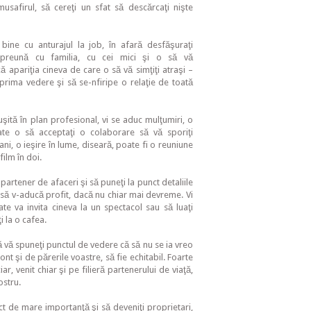
usafirul, să cereţi un sfat să descărcaţi nişte
 bine cu anturajul la job, în afară desfăşuraţi
 împreună cu familia, cu cei mici şi o să vă
ă apariţia cineva de care o să vă simţiţi atraşi –
prima vedere şi să se-nfiripe o relaţie de toată
şită în plan profesional, vi se aduc mulţumiri, o
ate o să acceptaţi o colaborare să vă sporiţi
ani, o ieşire în lume, diseară, poate fi o reuniune
film în doi.
partener de afaceri şi să puneţi la punct detaliile
e să v-aducă profit, dacă nu chiar mai devreme. Vi
e va invita cineva la un spectacol sau să luaţi
i la o cafea.
să vă spuneţi punctul de vedere că să nu se ia vreo
cont şi de părerile voastre, să fie echitabil. Foarte
ar, venit chiar şi pe filieră partenerului de viaţă,
ostru.
t de mare importanţă şi să deveniţi proprietari,