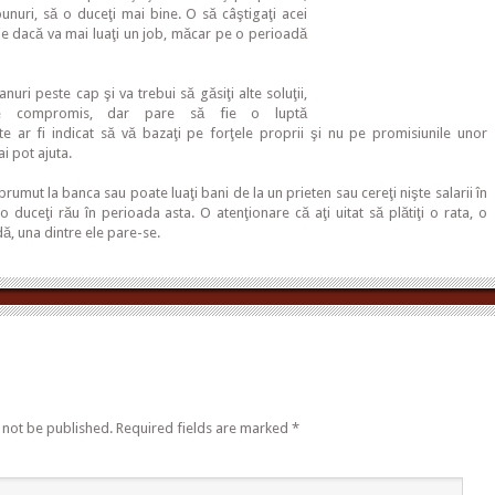
bunuri, să o duceţi mai bine. O să câştigaţi acei
ie dacă va mai luaţi un job, măcar pe o perioadă
nuri peste cap şi va trebui să găsiţi alte soluţii,
de compromis, dar pare să fie o luptă
e ar fi indicat să vă bazaţi pe forţele proprii şi nu pe promisiunile unor
i pot ajuta.
prumut la banca sau poate luaţi bani de la un prieten sau cereţi nişte salarii în
o duceţi rău în perioada asta. O atenţionare că aţi uitat să plătiţi o rata, o
ă, una dintre ele pare-se.
 not be published.
Required fields are marked
*