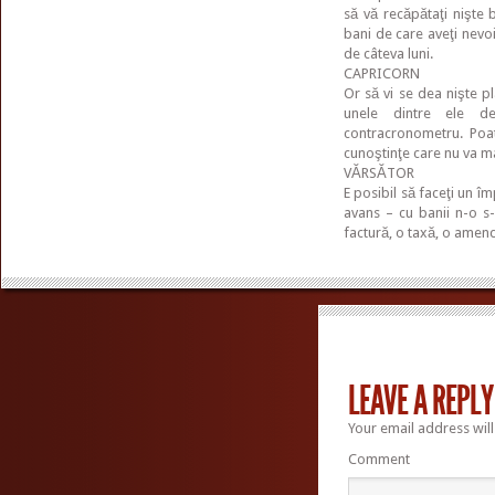
să vă recăpătaţi nişte 
bani de care aveţi nevo
de câteva luni.
CAPRICORN
Or să vi se dea nişte pla
unele dintre ele 
contracronometru. Poat
cunoştinţe care nu va ma
VĂRSĂTOR
E posibil să faceţi un îm
avans – cu banii n-o s-
factură, o taxă, o amend
LEAVE A REPLY
Your email address will
Comment