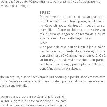
i bani, dacă se poate. Vă pot intra nişte bani şi să luaţi ce vă trebuie pentru
 voastră şi alor voştri.
BERBEC
Întrevedere de afaceri şi o să vă puneţi de
acord cu partenerii în toate privinţele, altminteri
nu vă puteţi apuca de treabă – vedeţi ce se-
ntâmplă. Un foarte posibil tete-a-tete care v-ar
mai scutura de angoase, de teamă de a nu va
afla pe planul doi în viaţa fiinţei iubite.
TAUR
Vi se poate da ceva nou de lucru la job şi să fie
nevoie de un efort susţinut că să duceţi totul la
bun sfârşit şi o să vă fie mai uşor din vară. O să
vă bucuraţi de mai multă susţinere din partea
coechipierului de viaţă, poate plăteşte el rată la
bancă, întreţinerea ori altceva.
be un proiect, o să se facă vâlvă în jurul vostru şi e posibil să vă crească cota
lorica. Vă invita cineva la o plimbare, poate fi prima întâlnire cu cineva care-o
voastră sentimentală.
ii pentru casa, drept care o să umblaţi la banii din
 ajutor şi nişte rude care să v-aducă şi ele câte
osibil să treacă diseară cineva pe la voi şi să