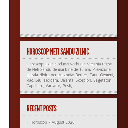
HOROSCOP NETI SANDU ZILNIC
Horoscopul zilnic cel mai vechi din romania relizat
de Neti Sandu de mai bine de 10 ani. Preivizune
astrala zilnica pentru zodia: Berbec, Taur, Gemeni,
Rac, Leu, Fecioara, Balanta, Scorpion, Sagetator,
Capricorn, Varsator, Pesti,
RECENT POSTS
Horoscop 7 August 2026