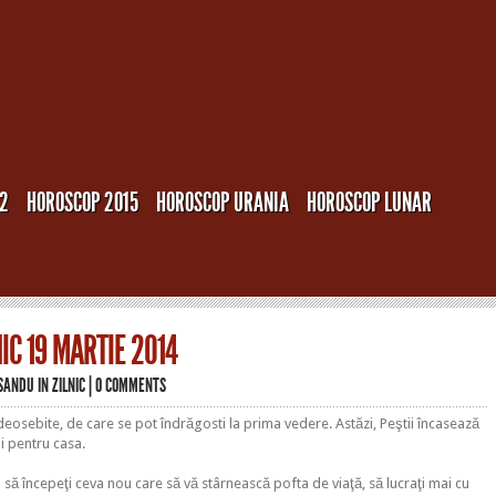
12
HOROSCOP 2015
HOROSCOP URANIA
HOROSCOP LUNAR
IC 19 MARTIE 2014
 SANDU
IN
ZILNIC
|
0 COMMENTS
deosebite, de care se pot îndrăgosti la prima vedere. Astăzi, Peştii încasează
ţii pentru casa.
l să începeţi ceva nou care să vă stârnească pofta de viaţă, să lucraţi mai cu