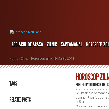
ZODIACUL DE ACASA
ZILNIC
SAPTAMANAL
HOROSCOP 20
Home
»
Zilnic
»
Horoscop zilnic 19 Martie 2014
HOROSCOP ZILN
TAGS
POSTED BY
HOROSCOP NETI
Leii întâlnesc persoane 
bani, iar Racii fac achizi
RELATED POSTS
PEŞTI
O să vă daţi tot interesu