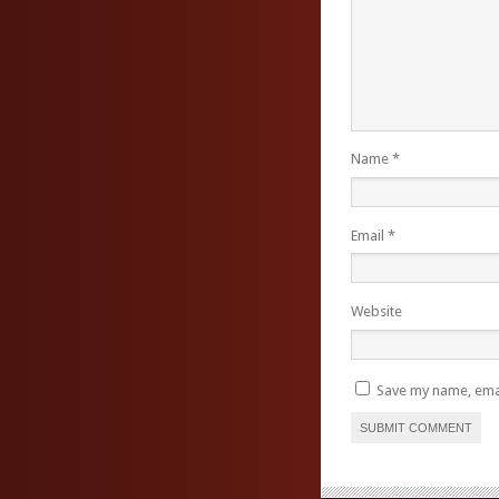
Name
*
Email
*
Website
Save my name, emai