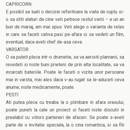
CAPRICORN
E posibil sa luati o decizie referitoare la viata de cuplu si-
o sa stiti alaturi de cine veti petrece restul vietii – e un an
bun de mariaj, am mai spus. Veti alege o varianta de relas
in care sa faceti cativa pasi pe-afara si sa vedeti un film,
eventual, daca aveti chef de-asa ceva.
VARSATOR
O sa puteti pleca intr-o drumetie, sa va aerisiti plamanii, sa
revedeti si niste buni prieteni de prin alta localitate, sa va
incarcati bateriile. Poate le faceti o vizita unor persoane
mai in varsta, mai ales daca v-au rugat sa le-aduceti ceva
anume, niste medicamente, poate.
PESTI
Ati putea pleca cu treaba la o plimbare in afara orasului,
poate puneti la cale un proiect si faceti niste discutii in
prealabil cu viitorii parteneri de afaceri. Se poate s-aveti
parte de o invitatie speciala, la o cina romantica, si sa fiti