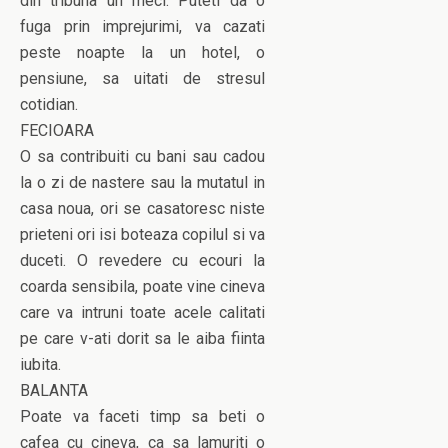
din tribuna un meci. Puteti da o
fuga prin imprejurimi, va cazati
peste noapte la un hotel, o
pensiune, sa uitati de stresul
cotidian.
FECIOARA
O sa contribuiti cu bani sau cadou
la o zi de nastere sau la mutatul in
casa noua, ori se casatoresc niste
prieteni ori isi boteaza copilul si va
duceti. O revedere cu ecouri la
coarda sensibila, poate vine cineva
care va intruni toate acele calitati
pe care v-ati dorit sa le aiba fiinta
iubita.
BALANTA
Poate va faceti timp sa beti o
cafea cu cineva, ca sa lamuriti o