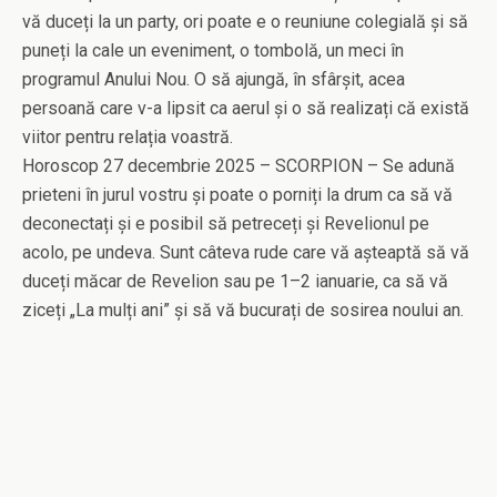
vă duceți la un party, ori poate e o reuniune colegială și să
puneți la cale un eveniment, o tombolă, un meci în
programul Anului Nou. O să ajungă, în sfârșit, acea
persoană care v-a lipsit ca aerul și o să realizați că există
viitor pentru relația voastră.
Horoscop 27 decembrie 2025 – SCORPION – Se adună
prieteni în jurul vostru și poate o porniți la drum ca să vă
deconectați și e posibil să petreceți și Revelionul pe
acolo, pe undeva. Sunt câteva rude care vă așteaptă să vă
duceți măcar de Revelion sau pe 1–2 ianuarie, ca să vă
ziceți „La mulți ani” și să vă bucurați de sosirea noului an.