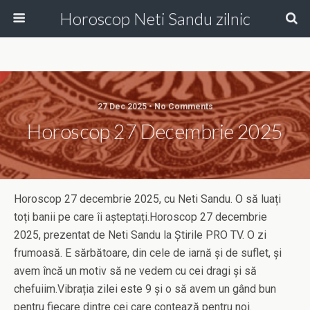
Horoscop Neti Sandu zilnic
27 Dec 2025 • No Comments
Horoscop 27 Decembrie 2025
Horoscop 27 decembrie 2025, cu Neti Sandu. O să luați
toți banii pe care îi așteptați.Horoscop 27 decembrie
2025, prezentat de Neti Sandu la Știrile PRO TV. O zi
frumoasă. E sărbătoare, din cele de iarnă și de suflet, și
avem încă un motiv să ne vedem cu cei dragi și să
chefuiim.Vibrația zilei este 9 și o să avem un gând bun
pentru fiecare dintre cei care contează pentru noi.