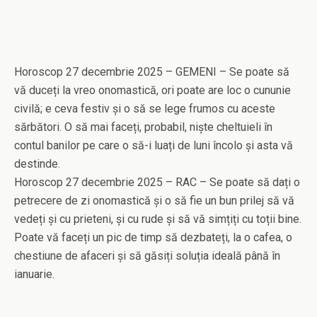
Horoscop 27 decembrie 2025 – GEMENI – Se poate să
vă duceți la vreo onomastică, ori poate are loc o cununie
civilă; e ceva festiv și o să se lege frumos cu aceste
sărbători. O să mai faceți, probabil, niște cheltuieli în
contul banilor pe care o să-i luați de luni încolo și asta vă
destinde.
Horoscop 27 decembrie 2025 – RAC – Se poate să dați o
petrecere de zi onomastică și o să fie un bun prilej să vă
vedeți și cu prieteni, și cu rude și să vă simțiți cu toții bine.
Poate vă faceți un pic de timp să dezbateți, la o cafea, o
chestiune de afaceri și să găsiți soluția ideală până în
ianuarie.