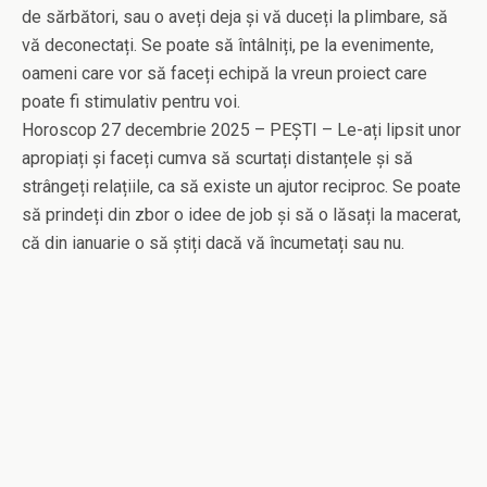
de sărbători, sau o aveți deja și vă duceți la plimbare, să
vă deconectați. Se poate să întâlniți, pe la evenimente,
oameni care vor să faceți echipă la vreun proiect care
poate fi stimulativ pentru voi.
Horoscop 27 decembrie 2025 – PEȘTI – Le-ați lipsit unor
apropiați și faceți cumva să scurtați distanțele și să
strângeți relațiile, ca să existe un ajutor reciproc. Se poate
să prindeți din zbor o idee de job și să o lăsați la macerat,
că din ianuarie o să știți dacă vă încumetați sau nu.