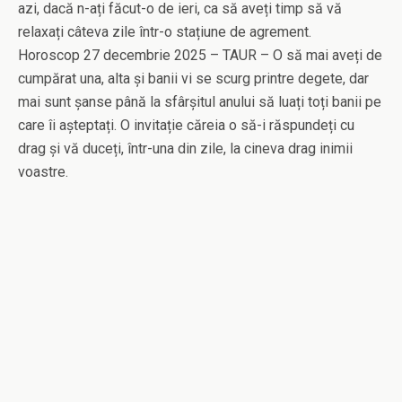
azi, dacă n-ați făcut-o de ieri, ca să aveți timp să vă
relaxați câteva zile într-o stațiune de agrement.
Horoscop 27 decembrie 2025 – TAUR – O să mai aveți de
cumpărat una, alta și banii vi se scurg printre degete, dar
mai sunt șanse până la sfârșitul anului să luați toți banii pe
care îi așteptați. O invitație căreia o să-i răspundeți cu
drag și vă duceți, într-una din zile, la cineva drag inimii
voastre.