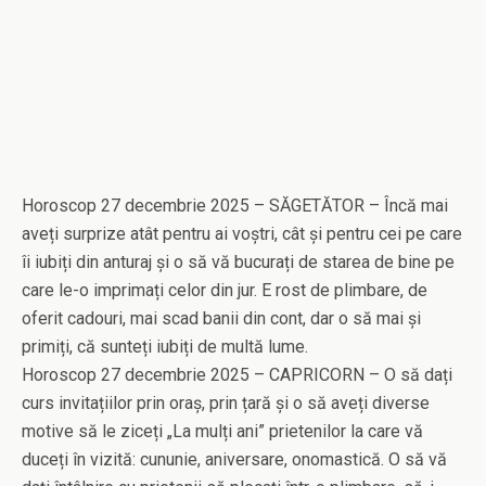
Horoscop 27 decembrie 2025 – SĂGETĂTOR – Încă mai
aveți surprize atât pentru ai voștri, cât și pentru cei pe care
îi iubiți din anturaj și o să vă bucurați de starea de bine pe
care le-o imprimați celor din jur. E rost de plimbare, de
oferit cadouri, mai scad banii din cont, dar o să mai și
primiți, că sunteți iubiți de multă lume.
Horoscop 27 decembrie 2025 – CAPRICORN – O să dați
curs invitațiilor prin oraș, prin țară și o să aveți diverse
motive să le ziceți „La mulți ani” prietenilor la care vă
duceți în vizită: cununie, aniversare, onomastică. O să vă