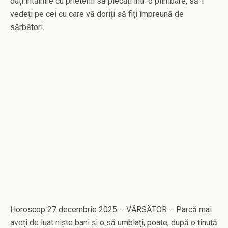
dați întâlnire cu prietenii să plecați într-o plimbare, să-i
vedeți pe cei cu care vă doriți să fiți împreună de
sărbători.
Horoscop 27 decembrie 2025 – VĂRSĂTOR – Parcă mai
aveți de luat niște bani și o să umblați, poate, după o ținută