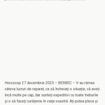
Horoscop 27 decembrie 2025 – BERBEC – V-au rămas
câteva lucruri de reparat, ca să încheiați o situație, că aveți
încă multe pe cap, dar sunteți expeditivi cu toate treburile
și o să faceți curățenie în viața voastră. Ați putea pleca și