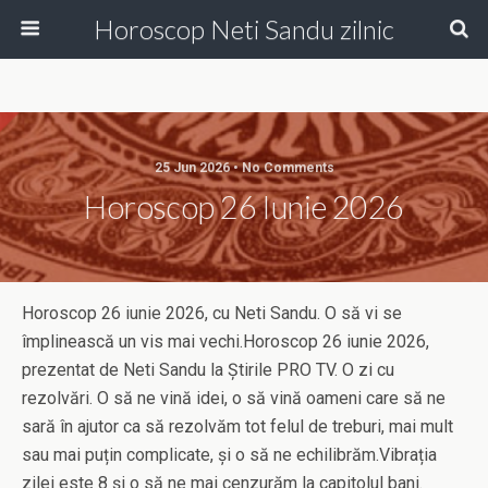
Horoscop Neti Sandu zilnic
25 Jun 2026 • No Comments
Horoscop 26 Iunie 2026
Horoscop 26 iunie 2026, cu Neti Sandu. O să vi se
împlinească un vis mai vechi.Horoscop 26 iunie 2026,
prezentat de Neti Sandu la Știrile PRO TV. O zi cu
rezolvări. O să ne vină idei, o să vină oameni care să ne
sară în ajutor ca să rezolvăm tot felul de treburi, mai mult
sau mai puțin complicate, și o să ne echilibrăm.Vibrația
zilei este 8 și o să ne mai cenzurăm la capitolul bani.