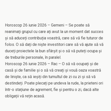
Horoscop 26 iunie 2026 – Gemeni – Se poate să
reanimați grupul cu care ați avut la un moment dat succes
și să aduceți contribuția voastră, care să vă fie tuturor de
folos. O să dați de niște investitori care să vă ajute să vă
duceți proiectele la bun sfârșit și o să vă puteți ocupa și
de treburile personale, în paralel.
Horoscop 26 iunie 2026 – Rac – O să vă ocupați și de
casă și de familie și o să vă creați și vouă oaza voastră
de liniște, ca să ieșiți din tumultul de zi cu zi și să vă
destindeți. Poate plecați pe undeva la rude, la prieteni ori
într-o stațiune de agrement, fie și pentru o zi, dacă alte
obligații vă rețin acasă.