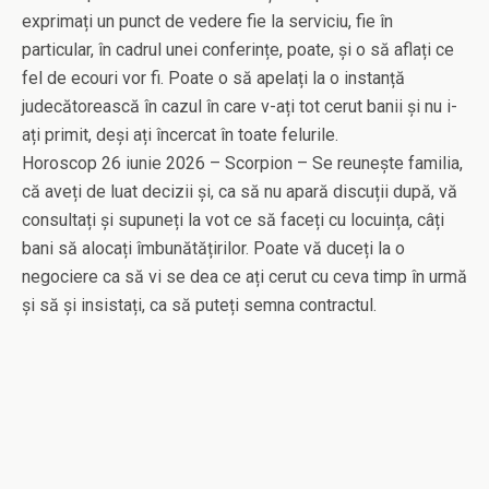
exprimați un punct de vedere fie la serviciu, fie în
particular, în cadrul unei conferințe, poate, și o să aflați ce
fel de ecouri vor fi. Poate o să apelați la o instanță
judecătorească în cazul în care v-ați tot cerut banii și nu i-
ați primit, deși ați încercat în toate felurile.
Horoscop 26 iunie 2026 – Scorpion – Se reunește familia,
că aveți de luat decizii și, ca să nu apară discuții după, vă
consultați și supuneți la vot ce să faceți cu locuința, câți
bani să alocați îmbunătățirilor. Poate vă duceți la o
negociere ca să vi se dea ce ați cerut cu ceva timp în urmă
și să și insistați, ca să puteți semna contractul.