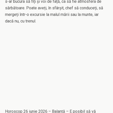
s-ar bucura să fiți și voi de față, ca să fie atmosfera de
sărbătoare. Poate aveți, în sfârșit, chef să conduceți, să
mergeți într-o excursie la malul mării sau la munte, iar
dacă nu, cu trenul.
Horoscop 26 iunie 2026 – Balanță – E posibil să vă