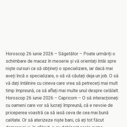
Horoscop 26 iunie 2026 – Săgetător – Poate urmăriți o
schimbare de macaz în meserie și vă orientați întâi spre
niște cursuri ca să obțineți o specializare, iar dacă mai
aveți încă o specializare, o să vă căutați deja un job. O să
vă dați întâlnire cu cineva care vrea să petreceți mai mult
timp împreună, ca să aflați mai multe unul despre celălalt.
Horoscop 26 iunie 2026 – Capricorn – O să interacționați
cu oameni care vor să lucrați împreună, că e nevoie de
priceperea voastră ca să iasă ceva de cea mai bună
calitate. Or să aterizeze niște bani, că ați tot făcut