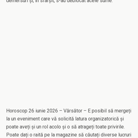
demersuri și, în sfârșit, s-au deblocat acele sume.
Horoscop 26 iunie 2026 – Vărsător – E posibil să mergeți
la un eveniment care vă solicită latura organizatorică și
poate aveți și un rol acolo și o să atrageți toate privirile.
Poate dați o raită pe la magazine să căutați diverse lucruri