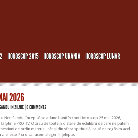
12
HOROSCOP 2015
HOROSCOP URANIA
HOROSCOP LUNAR
MAI 2026
 SANDU
IN
ZILNIC
|
0 COMMENTS
u Neti Sandu. Încep să se adune banii în cont.Horoscop 25 mai 2026,
la Știrile PRO TV. O zi cu de toate. E o stare de echilibru de care ne putem
hestiuni de ordin material, cât și din sfera spirituală, ca să ne regăsim acel
a zilei este 7 și o să facem alegeri înțelepte.