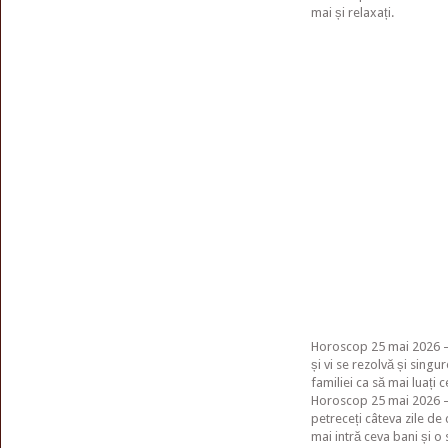
mai și relaxați.
Horoscop 25 mai 2026 – 
și vi se rezolvă și singur
familiei ca să mai luați 
Horoscop 25 mai 2026 – P
petreceți câteva zile de 
mai intră ceva bani și o 