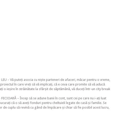
LEU – Vă puteți asocia cu niște parteneri de afaceri, măcar pentru o vreme,
roiectul în care vreți să vă implicați, că e ceva care promite să vă aducă
ți o ieșire în străinătate la sfârșit de săptămână, vă duceți într-un city break
ECIOARĂ – Încep să se adune banii în cont, sunt cei pe care nu i-ați luat
ucurați că o să aveți fonduri pentru cheltuieli legate de casă și familie. Se
r de cuplu să revină cu gând de împăcare și chiar să fie posibil acest lucru,