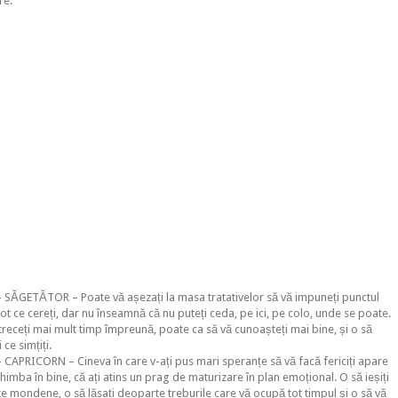
re.
SĂGETĂTOR – Poate vă așezați la masa tratativelor să vă impuneți punctul
tot ce cereți, dar nu înseamnă că nu puteți ceda, pe ici, pe colo, unde se poate.
treceți mai mult timp împreună, poate ca să vă cunoașteți mai bine, și o să
 ce simțiți.
CAPRICORN – Cineva în care v-ați pus mari speranțe să vă facă fericiți apare
chimba în bine, că ați atins un prag de maturizare în plan emoțional. O să ieșiți
e mondene, o să lăsați deoparte treburile care vă ocupă tot timpul și o să vă