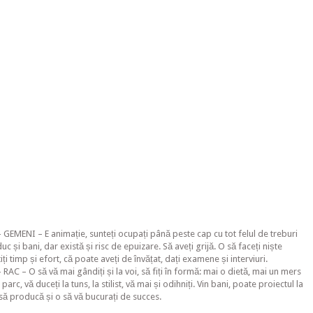
GEMENI – E animație, sunteți ocupați până peste cap cu tot felul de treburi
duc și bani, dar există și risc de epuizare. Să aveți grijă. O să faceți niște
tiți timp și efort, că poate aveți de învățat, dați examene și interviuri.
AC – O să vă mai gândiți și la voi, să fiți în formă: mai o dietă, mai un mers
 parc, vă duceți la tuns, la stilist, vă mai și odihniți. Vin bani, poate proiectul la
t să producă și o să vă bucurați de succes.