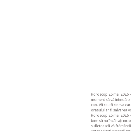
Horoscop 25 mai 2026 – 
moment să vă întindă o 
cap. Vă caută cineva care
orașului ar fi salvarea v
Horoscop 25 mai 2026 – 
bine să nu încălcați nic
sufletească vă frământă 