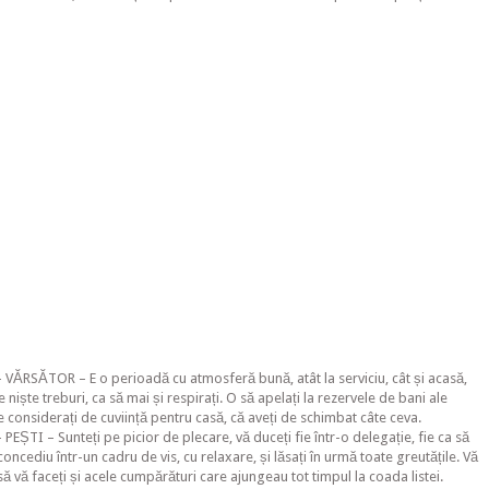
VĂRSĂTOR – E o perioadă cu atmosferă bună, atât la serviciu, cât și acasă,
e niște treburi, ca să mai și respirați. O să apelați la rezervele de bani ale
ce considerați de cuviință pentru casă, că aveți de schimbat câte ceva.
EȘTI – Sunteți pe picior de plecare, vă duceți fie într-o delegație, fie ca să
concediu într-un cadru de vis, cu relaxare, și lăsați în urmă toate greutățile. Vă
să vă faceți și acele cumpărături care ajungeau tot timpul la coada listei.