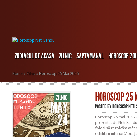
ZODIACUL DE ACASA
ZILNIC
SAPTAMANAL
HOROSCOP 20
Home
»
Zilnic
»
Horoscop 25 Mai 2026
HOROSCOP 25 
ZILNIC
MAY
POSTED BY
HOROSCOP NETI
24
Horoscop 25 mai 2026, c
prezentat de Neti Sandu 
folosi să rezolvăm atât c
echilibru interior.Vibrați