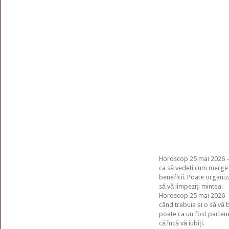
Horoscop 25 mai 2026 – 
ca să vedeți cum merge p
beneficii. Poate organiza
să vă limpeziți mintea.
Horoscop 25 mai 2026 – F
când trebuia și o să vă b
poate ca un fost partene
că încă vă iubiți.