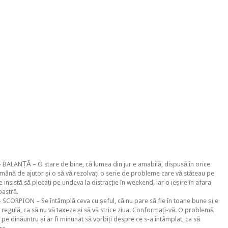
BALANȚĂ – O stare de bine, că lumea din jur e amabilă, dispusă în orice
mână de ajutor și o să vă rezolvați o serie de probleme care vă stăteau pe
 insistă să plecați pe undeva la distracție în weekend, iar o ieșire în afara
oastră.
SCORPION – Se întâmplă ceva cu șeful, că nu pare să fie în toane bune și e
io regulă, ca să nu vă taxeze și să vă strice ziua. Conformați-vă. O problemă
pe dinăuntru și ar fi minunat să vorbiți despre ce s-a întâmplat, ca să