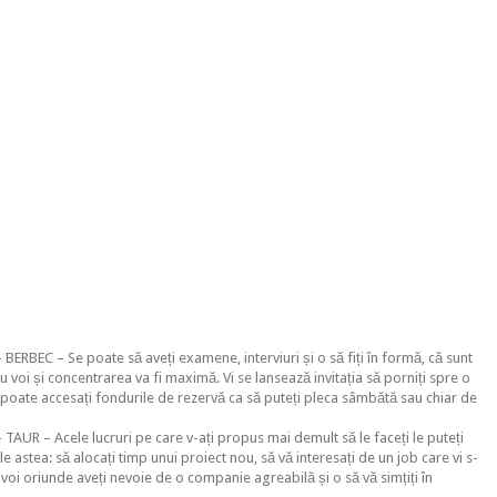
ERBEC – Se poate să aveți examene, interviuri și o să fiți în formă, că sunt
 voi și concentrarea va fi maximă. Vi se lansează invitația să porniți spre o
 poate accesați fondurile de rezervă ca să puteți pleca sâmbătă sau chiar de
AUR – Acele lucruri pe care v-ați propus mai demult să le faceți le puteți
le astea: să alocați timp unui proiect nou, să vă interesați de un job care vi s-
u voi oriunde aveți nevoie de o companie agreabilă și o să vă simțiți în