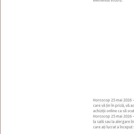
elementul vostru.
Horoscop 25 mai 2026 – 
care vă țin în priză, vă a
achiziții online ca să scu
Horoscop 25 mai 2026 – R
la sală sau la alergare în
care ați lucrat a începu