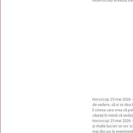
exteriorizați această sta
Horoscop 25 mai 2026 – 
de vedere, să vi se dea 
E cineva care vrea să pe
căutați în inimă să vedeți
Horoscop 25 mai 2026 – 
și multe lucruri se vor s
mai des pe la eveniment