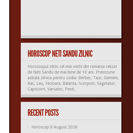
HOROSCOP NETI SANDU ZILNIC
Horoscopul zilnic cel mai vechi din romania relizat
de Neti Sandu de mai bine de 10 ani. Preivizune
astrala zilnica pentru zodia: Berbec, Taur, Gemeni,
Rac, Leu, Fecioara, Balanta, Scorpion, Sagetator,
Capricorn, Varsator, Pesti,
RECENT POSTS
Horoscop 8 August 2026