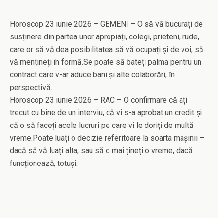
Horoscop 23 iunie 2026 – GEMENI – O să vă bucurați de
susținere din partea unor apropiați, colegi, prieteni, rude,
care or să vă dea posibilitatea să vă ocupați și de voi, să
vă mențineți în formă.Se poate să bateți palma pentru un
contract care v-ar aduce bani și alte colaborări, în
perspectivă.
Horoscop 23 iunie 2026 – RAC – O confirmare că ați
trecut cu bine de un interviu, că vi s-a aprobat un credit și
că o să faceți acele lucruri pe care vi le doriți de multă
vreme.Poate luați o decizie referitoare la soarta mașinii –
dacă să vă luați alta, sau să o mai țineți o vreme, dacă
funcționează, totuși.