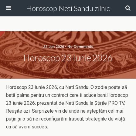
Horoscop Neti Sandu zilnic
22 Jun 2026 • No Comments
Horoscop 23 Iunie 2026
Horoscop 23 iunie 2026, cu Neti Sandu. O zodie poate să
bată palma pentru un contract care îi aduce bani.Horoscop
23 iunie 2026, prezentat de Neti Sandu la Știrile PRO TV.
Reușite azi. Surprizele vin de unde ne așteptăm cel mai
puțin și o să ne reconfigurăm traseul, strategiile de viață
ca să avem succes.