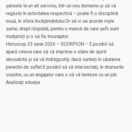
șansele la un alt serviciu, într-un nou domeniu și să vă
regăsiți în activitatea respectivă – poate fi o disciplină
nouă, în sfera învățământului.Or să vi se acorde niște
sume, drept răsplată, pentru o muncă de care șefii sunt
mulțumiți și o să fie încurajator.
Horoscop 23 iunie 2026 – SCORPION – E posibil să
apară cineva care să vă imprime o stare de spirit
deosebită și să vă îndrăgostiți, dacă sunteți în căutarea
perechii de suflet.E posibil să vă intersectați, în drumurile
voastre, cu un angajator care o să vă tenteze cu un job.
Analizați situația.