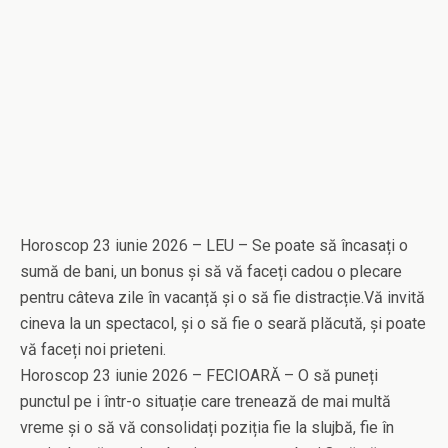
Horoscop 23 iunie 2026 – LEU – Se poate să încasați o
sumă de bani, un bonus și să vă faceți cadou o plecare
pentru câteva zile în vacanță și o să fie distracție.Vă invită
cineva la un spectacol, și o să fie o seară plăcută, și poate
vă faceți noi prieteni.
Horoscop 23 iunie 2026 – FECIOARĂ – O să puneți
punctul pe i într-o situație care trenează de mai multă
vreme și o să vă consolidați poziția fie la slujbă, fie în