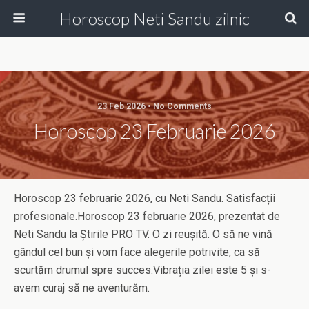
Horoscop Neti Sandu zilnic
23 Feb 2026 • No Comments
Horoscop 23 Februarie 2026
Horoscop 23 februarie 2026, cu Neti Sandu. Satisfacții
profesionale.Horoscop 23 februarie 2026, prezentat de
Neti Sandu la Știrile PRO TV. O zi reușită. O să ne vină
gândul cel bun și vom face alegerile potrivite, ca să
scurtăm drumul spre succes.Vibrația zilei este 5 și s-
avem curaj să ne aventurăm.