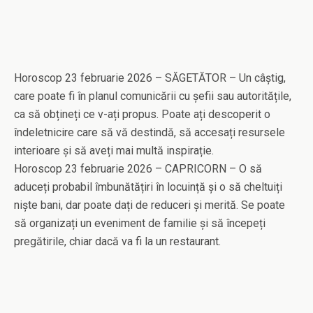
Horoscop 23 februarie 2026 – SĂGETĂTOR – Un câștig,
care poate fi în planul comunicării cu șefii sau autoritățile,
ca să obțineți ce v-ați propus. Poate ați descoperit o
îndeletnicire care să vă destindă, să accesați resursele
interioare și să aveți mai multă inspirație.
Horoscop 23 februarie 2026 – CAPRICORN – O să
aduceți probabil îmbunătățiri în locuință și o să cheltuiți
niște bani, dar poate dați de reduceri și merită. Se poate
să organizați un eveniment de familie și să începeți
pregătirile, chiar dacă va fi la un restaurant.