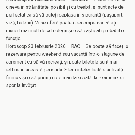
cineva în străinătate, posibil și cu treabă, și sunt acte de
perfectat ca să vă puteți deplasa în siguranță (pașaport,
viză, buletin). Vi se oferă poate o recompensă că ați
muncit mai mult decât colegii și o să câștigați probabil o
funcție.
Horoscop 23 februarie 2026 – RAC – Se poate să faceți o
rezervare pentru weekend sau vacanță într-o stațiune de
agrement ca să vă recreați, și poate biletele sunt mai
ieftine în această perioadă. Sfera intelectuală e activată
frumos și o să primiți note mari la școală, la examene, și
spor la învățat.