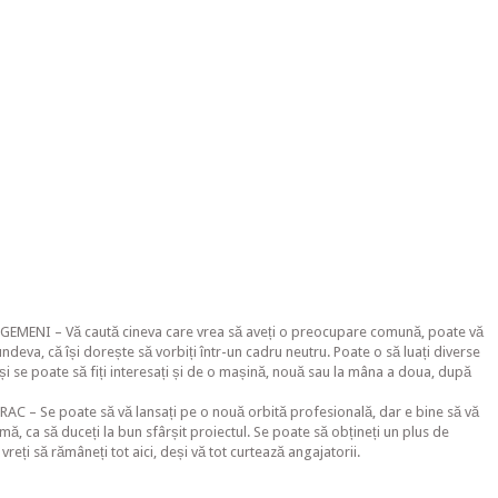
 GEMENI – Vă caută cineva care vrea să aveți o preocupare comună, poate vă
ndeva, că își dorește să vorbiți într-un cadru neutru. Poate o să luați diverse
ă și se poate să fiți interesați și de o mașină, nouă sau la mâna a doua, după
RAC – Se poate să vă lansați pe o nouă orbită profesională, dar e bine să vă
ă, ca să duceți la bun sfârșit proiectul. Se poate să obțineți un plus de
 vreți să rămâneți tot aici, deși vă tot curtează angajatorii.