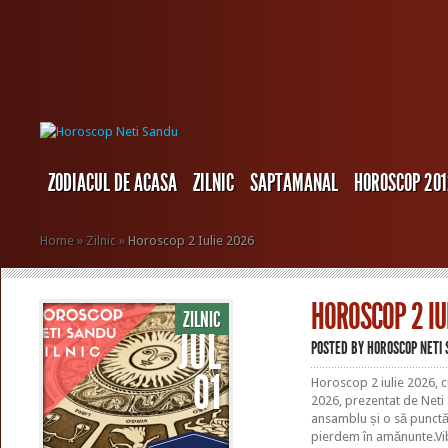
ZODIACUL DE ACASA
ZILNIC
SAPTAMANAL
HOROSCOP 20
Home
»
Zilnic
»
Horoscop 2 Iulie 2026
HOROSCOP 2 IU
ZILNIC
JUL
POSTED BY
HOROSCOP NETI
01
Horoscop 2 iulie 2026, c
2026, prezentat de Neti 
ansamblu și o să punct
pierdem în amănunte.Vibr