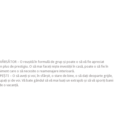
 VĂRSĂTOR – O reușită în formulă de grup și poate o să vă fie apreciat
n plus de prestigiu. O să mai faceți niște investiții în casă, poate o să fie în
niment care o să necesite o reamenajare interioară.
EȘTI – O să aveți și voi, în sfârșit, o stare de bine, o să dați deoparte grijile,
upați și de voi. Vă bate gândul să vă mai luați un extrajob și să vă sporiți banii
 de o vacanță.