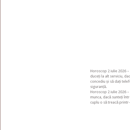
Horoscop 2 iulie 2026 –
duceți la alt serviciu, 
concediu și să dați telefo
siguranță.
Horoscop 2 iulie 2026 – 
munca, dacă sunteți într
cuplu o să treacă print