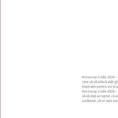
Horoscop 2 iulie 2026 – 
care să vă aducă atât gl
inspirație pentru voi și 
Horoscop 2 iulie 2026 – 
să vă dați acceptul, că a
curățenie, că or veni ce