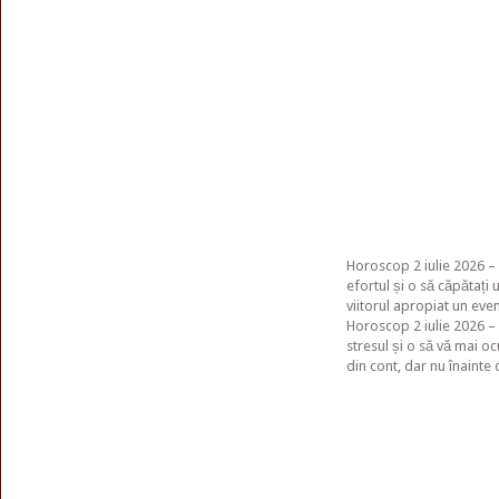
Horoscop 2 iulie 2026 –
efortul și o să căpătați u
viitorul apropiat un eve
Horoscop 2 iulie 2026 – P
stresul și o să vă mai oc
din cont, dar nu înainte