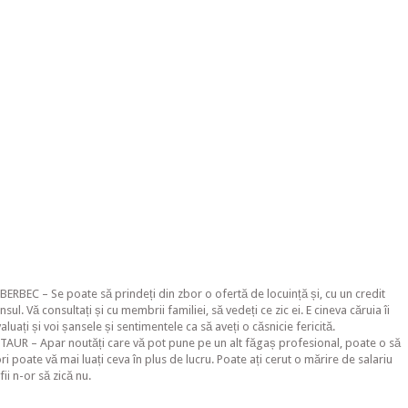
BERBEC – Se poate să prindeți din zbor o ofertă de locuință și, cu un credit
sul. Vă consultați și cu membrii familiei, să vedeți ce zic ei. E cineva căruia îi
aluați și voi șansele și sentimentele ca să aveți o căsnicie fericită.
 TAUR – Apar noutăți care vă pot pune pe un alt făgaș profesional, poate o să
ri poate vă mai luați ceva în plus de lucru. Poate ați cerut o mărire de salariu
efii n-or să zică nu.