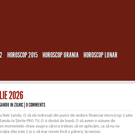
12
HOROSCOP 2015
HOROSCOP URANIA
HOROSCOP LUNAR
LIE 2026
 SANDU
IN
ZILNIC
|
0 COMMENTS
u Neti Sandu. O să vă redresați din punct de vedere financiar.Horoscop 2 iulie
Sandu la Știrile PRO TV. O zi destul de bună. O să avem o viziune de
ăm momentele-cheie asupra cărora trebuie să ne aplecăm, ca să nu ne
ația zilei este 2 și o să mai cerem încă o părere, la nevoie.