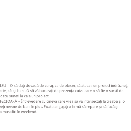
LEU – O să dați dovadă de curaj, ca de obicei, să atacați un proiect îndrăzneț,
orie, cât și bani. O să vă bucurați de prezența cuiva care o să fie o sursă de
poate puneți la cale un proiect.
FECIOARĂ – Întrevedere cu cineva care vrea să vă intersectați la treabă și o
veți nevoie de bani în plus. Poate angajați o firmă să repare și să facă și
va musafiri în weekend.