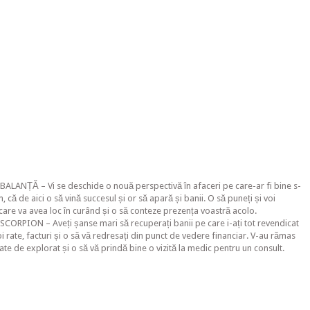
 BALANȚĂ – Vi se deschide o nouă perspectivă în afaceri pe care-ar fi bine s-
că de aici o să vină succesul și or să apară și banii. O să puneți și voi
care va avea loc în curând și o să conteze prezența voastră acolo.
SCORPION – Aveți șanse mari să recuperați banii pe care i-ați tot revendicat
voi rate, facturi și o să vă redresați din punct de vedere financiar. V-au rămas
te de explorat și o să vă prindă bine o vizită la medic pentru un consult.