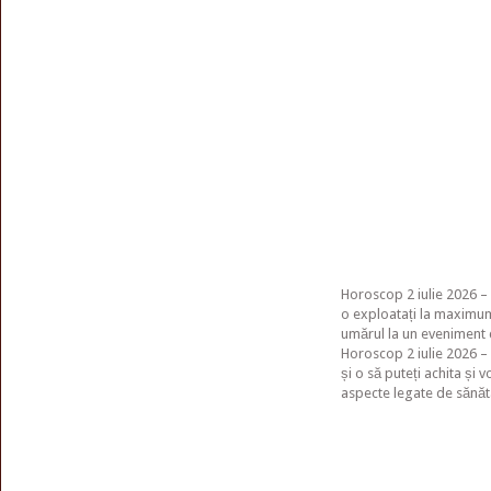
Horoscop 2 iulie 2026 –
o exploatați la maximum, 
umărul la un eveniment 
Horoscop 2 iulie 2026 – 
și o să puteți achita și 
aspecte legate de sănăta