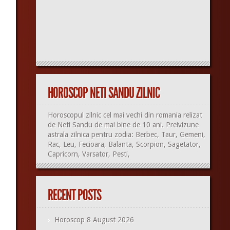
HOROSCOP NETI SANDU ZILNIC
Horoscopul zilnic cel mai vechi din romania relizat
de Neti Sandu de mai bine de 10 ani. Preivizune
astrala zilnica pentru zodia: Berbec, Taur, Gemeni,
Rac, Leu, Fecioara, Balanta, Scorpion, Sagetator,
Capricorn, Varsator, Pesti,
RECENT POSTS
Horoscop 8 August 2026