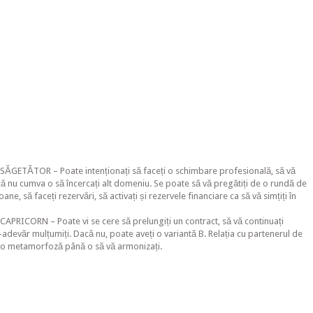
 SĂGETĂTOR – Poate intenționați să faceți o schimbare profesională, să vă
dacă nu cumva o să încercați alt domeniu. Se poate să vă pregătiți de o rundă de
ane, să faceți rezervări, să activați și rezervele financiare ca să vă simțiți în
CAPRICORN – Poate vi se cere să prelungiți un contract, să vă continuați
-adevăr mulțumiți. Dacă nu, poate aveți o variantă B. Relația cu partenerul de
r-o metamorfoză până o să vă armonizați.