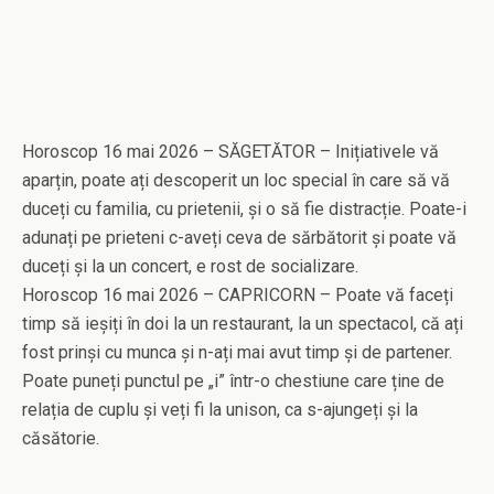
Horoscop 16 mai 2026 – SĂGETĂTOR – Inițiativele vă
aparțin, poate ați descoperit un loc special în care să vă
duceți cu familia, cu prietenii, și o să fie distracție. Poate-i
adunați pe prieteni c-aveți ceva de sărbătorit și poate vă
duceți și la un concert, e rost de socializare.
Horoscop 16 mai 2026 – CAPRICORN – Poate vă faceți
timp să ieșiți în doi la un restaurant, la un spectacol, că ați
fost prinși cu munca și n-ați mai avut timp și de partener.
Poate puneți punctul pe „i” într-o chestiune care ține de
relația de cuplu și veți fi la unison, ca s-ajungeți și la
căsătorie.