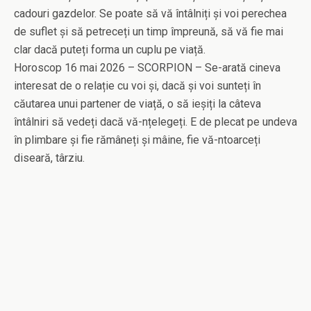
cadouri gazdelor. Se poate să vă întâlniți și voi perechea
de suflet și să petreceți un timp împreună, să vă fie mai
clar dacă puteți forma un cuplu pe viață.
Horoscop 16 mai 2026 – SCORPION – Se-arată cineva
interesat de o relație cu voi și, dacă și voi sunteți în
căutarea unui partener de viață, o să ieșiți la câteva
întâlniri să vedeți dacă vă-nțelegeți. E de plecat pe undeva
în plimbare și fie rămâneți și mâine, fie vă-ntoarceți
diseară, târziu.