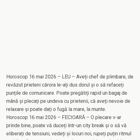
Horoscop 16 mai 2026 – LEU – Aveți chef de plimbare, de
revăzut prieteni cărora le-ați dus dorul și o să refaceți
punțile de comunicare. Poate pregătiți rapid un bagaj de
mână și plecați pe undeva cu prietenii, că aveți nevoie de
relaxare și poate dați o fugă la mare, la munte.
Horoscop 16 mai 2026 – FECIOARĂ – O plecare v-ar
prinde bine, poate vă duceți într-un city break și o să vă
eliberați de tensiuni, vedeți și locuri noi, rupeți puțin ritmul