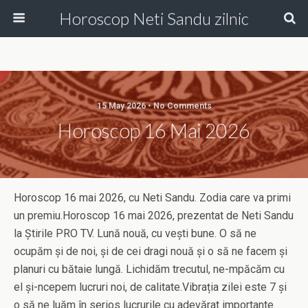
Horoscop Neti Sandu zilnic
15 May 2026 • No Comments
Horoscop 16 Mai 2026
Horoscop 16 mai 2026, cu Neti Sandu. Zodia care va primi
un premiu.Horoscop 16 mai 2026, prezentat de Neti Sandu
la Știrile PRO TV. Lună nouă, cu vești bune. O să ne
ocupăm și de noi, și de cei dragi nouă și o să ne facem și
planuri cu bătaie lungă. Lichidăm trecutul, ne-mpăcăm cu
el și-ncepem lucruri noi, de calitate.Vibrația zilei este 7 și
o să ne luăm în serios lucrurile cu adevărat importante.