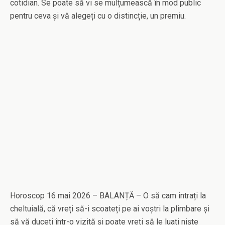
cotidian. Se poate să vi se mulțumească în mod public
pentru ceva și vă alegeți cu o distincție, un premiu.
Horoscop 16 mai 2026 – BALANȚĂ – O să cam intrați la
cheltuială, că vreți să-i scoateți pe ai voștri la plimbare și
să vă duceți într-o vizită și poate vreți să le luați niște