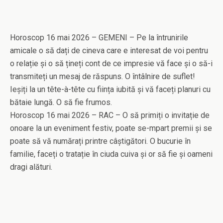
Horoscop 16 mai 2026 – GEMENI – Pe la întrunirile
amicale o să dați de cineva care e interesat de voi pentru
o relație și o să țineți cont de ce impresie vă face și o să-i
transmiteți un mesaj de răspuns. O întâlnire de suflet!
Ieșiți la un tête-à-tête cu ființa iubită și vă faceți planuri cu
bătaie lungă. O să fie frumos.
Horoscop 16 mai 2026 – RAC – O să primiți o invitație de
onoare la un eveniment festiv, poate se-mpart premii și se
poate să vă numărați printre câștigători. O bucurie în
familie, faceți o tratație în ciuda cuiva și or să fie și oameni
dragi alături.