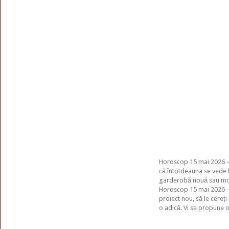
Horoscop 15 mai 2026 – G
că întotdeauna se vede l
garderobă nouă sau modif
Horoscop 15 mai 2026 – R
proiect nou, să le cereți
o adică. Vi se propune o 