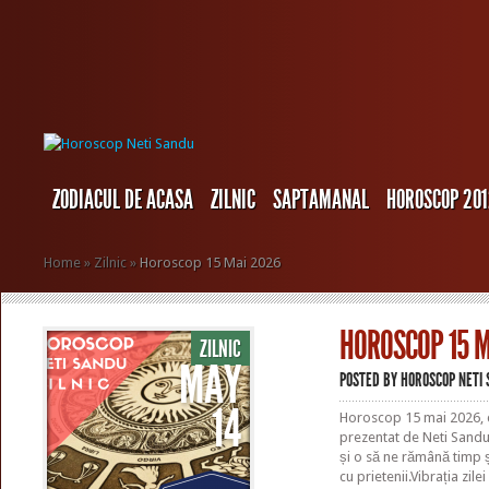
ZODIACUL DE ACASA
ZILNIC
SAPTAMANAL
HOROSCOP 20
Home
»
Zilnic
»
Horoscop 15 Mai 2026
HOROSCOP 15 M
ZILNIC
MAY
POSTED BY
HOROSCOP NETI
14
Horoscop 15 mai 2026, 
prezentat de Neti Sandu 
și o să ne rămână timp ș
cu prietenii.Vibrația zile