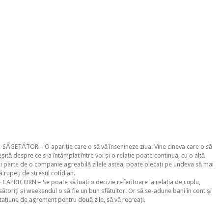
SĂGETĂTOR – O apariție care o să vă însenineze ziua. Vine cineva care o să
ită despre ce s-a întâmplat între voi și o relație poate continua, cu o altă
eți parte de o companie agreabilă zilele astea, poate plecați pe undeva să mai
vă rupeți de stresul cotidian.
CAPRICORN – Se poate să luați o decizie referitoare la relația de cuplu,
toriți și weekendul o să fie un bun sfătuitor. Or să se-adune bani în cont și
stațiune de agrement pentru două zile, să vă recreați.