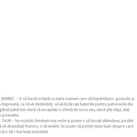
BERBEC – O să faceți echipă cu niște oameni care vă împărtășesc gusturile și
 împreună, ca să vă destindeți, să vă încărcați bateriile pentru petrecerile din
ândi până luni dacă să acceptați o ofertă de lucru sau, dacă știți deja, dați
ți povestea.
AUR – Se rezolvă chestiuni mai vechi și poate o să lucrați altundeva, posibil
să vă dezvoltați frumos, o să vedeți. Se poate să primiți niște bani despre care
 că o să-i mai luați vreodată.