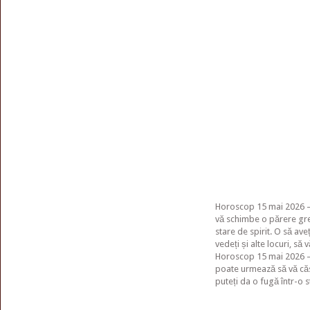
Horoscop 15 mai 2026 – 
vă schimbe o părere greș
stare de spirit. O să av
vedeți și alte locuri, să 
Horoscop 15 mai 2026 – 
poate urmează să vă căsă
puteți da o fugă într-o 