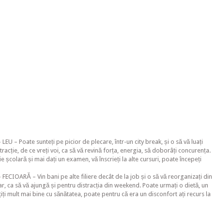
EU – Poate sunteți pe picior de plecare, într-un city break, și o să vă luați
racție, de ce vreți voi, ca să vă revină forța, energia, să doborâți concurența.
e școlară și mai dați un examen, vă înscrieți la alte cursuri, poate începeți
ECIOARĂ – Vin bani pe alte filiere decât de la job și o să vă reorganizați din
r, ca să vă ajungă și pentru distracția din weekend. Poate urmați o dietă, un
țiți mult mai bine cu sănătatea, poate pentru că era un disconfort ați recurs la