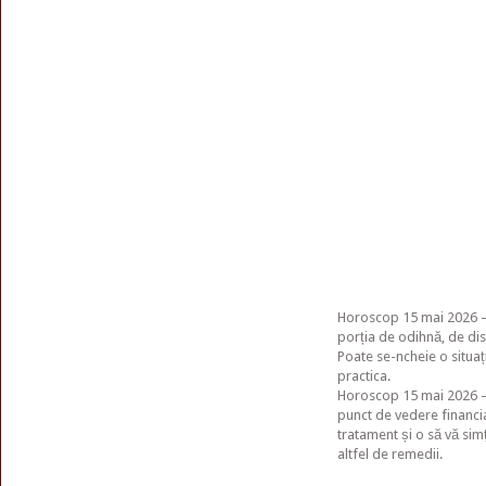
Horoscop 15 mai 2026 – L
porția de odihnă, de dist
Poate se-ncheie o situați
practica.
Horoscop 15 mai 2026 – F
punct de vedere financia
tratament și o să vă sim
altfel de remedii.