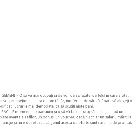
EMENI – O să vă mai ocupați și de voi, de sănătate, de felul în care arătați,
a voi prospețimea, alura de om tânăr, indiferent de vârstă. Poate vă alegeți o
icați lucrurile mai demodate, ca să scutiți niște bani.
AC – E momentul expansiunii și o să vă faceți curaj să lansați la apă un
 niște avantaje șefilor, un bonus, un voucher, dacă nu chiar un salariu mărit, la
funcție și nu e de refuzat, că genul acesta de oferte sunt rare – e de profitat.