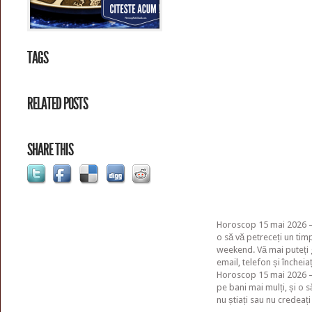
TAGS
RELATED POSTS
SHARE THIS
Horoscop 15 mai 2026 – 
o să vă petreceți un timp
weekend. Vă mai puteți g
email, telefon și încheia
Horoscop 15 mai 2026 – T
pe bani mai mulți, și o 
nu știați sau nu credeați