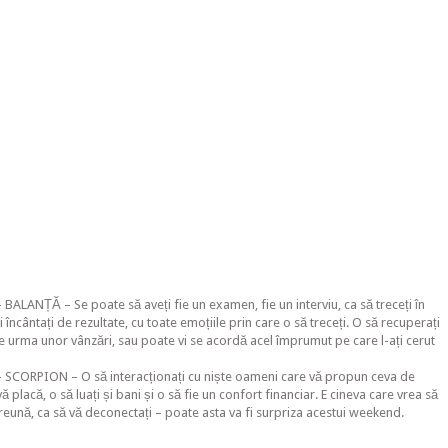
ALANȚĂ – Se poate să aveți fie un examen, fie un interviu, ca să treceți în
ți încântați de rezultate, cu toate emoțiile prin care o să treceți. O să recuperați
 pe urma unor vânzări, sau poate vi se acordă acel împrumut pe care l-ați cerut
 SCORPION – O să interacționați cu niște oameni care vă propun ceva de
vă placă, o să luați și bani și o să fie un confort financiar. E cineva care vrea să
reună, ca să vă deconectați – poate asta va fi surpriza acestui weekend.