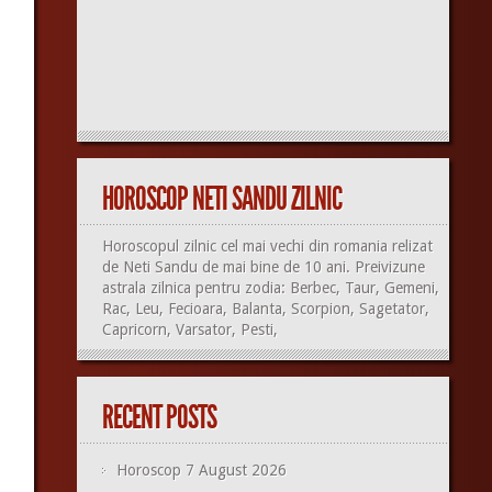
HOROSCOP NETI SANDU ZILNIC
Horoscopul zilnic cel mai vechi din romania relizat
de Neti Sandu de mai bine de 10 ani. Preivizune
astrala zilnica pentru zodia: Berbec, Taur, Gemeni,
Rac, Leu, Fecioara, Balanta, Scorpion, Sagetator,
Capricorn, Varsator, Pesti,
RECENT POSTS
Horoscop 7 August 2026