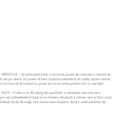
VĂRSĂTOR – Ați putea pleca într-o excursie, poate ați rezervat o cameră de
ă sau pe-afară, ori poate vă face surpriza partenerul de cuplu. Apare cineva
re și ceva să vă comunice, poate are și un cadou pentru voi, cu sau fără
PEȘTI – Poate vi se dă câștig de cauză într-o chestiune care ține de o
apoi sau echivalentul în bani și se-ncheie o tevatură. E cineva care-și face curaj
 lăsați furați de vrajă, că e cineva care vă place, dacă n-aveți partener de