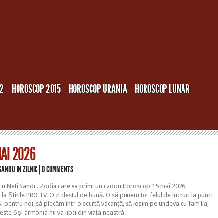
12
HOROSCOP 2015
HOROSCOP URANIA
HOROSCOP LUNAR
AI 2026
 SANDU
IN
ZILNIC
|
0 COMMENTS
cu Neti Sandu. Zodia care va primi un cadou.Horoscop 15 mai 2026,
la Știrile PRO TV. O zi destul de bună. O să punem tot felul de lucruri la punct
i pentru noi, să plecăm într-o scurtă vacanță, să ieșim pe undeva cu familia,
i este 6 și armonia nu va lipsi din viața noastră.