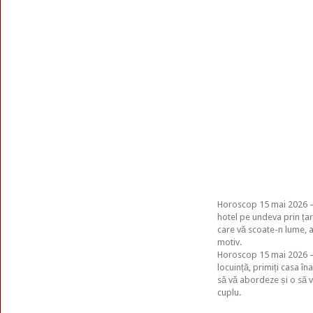
Horoscop 15 mai 2026 – 
hotel pe undeva prin țar
care vă scoate-n lume, a
motiv.
Horoscop 15 mai 2026 – 
locuință, primiți casa în
să vă abordeze și o să vă
cuplu.