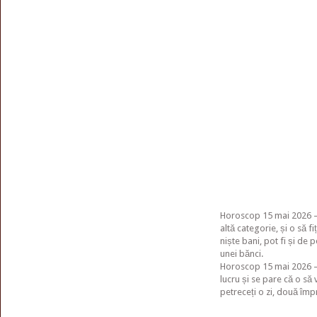
Horoscop 15 mai 2026 – B
altă categorie, și o să fi
niște bani, pot fi și de
unei bănci.
Horoscop 15 mai 2026 –
lucru și se pare că o să 
petreceți o zi, două împ