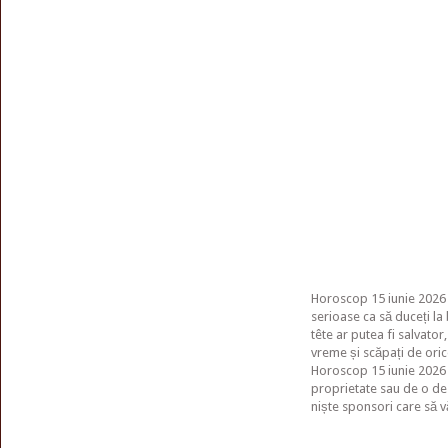
Horoscop 15 iunie 2026 
serioase ca să duceți la
tête ar putea fi salvator
vreme și scăpați de oric
Horoscop 15 iunie 2026 
proprietate sau de o de
niște sponsori care să vă