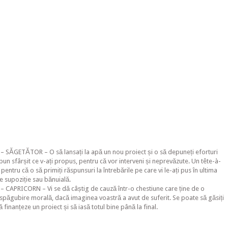
– SĂGETĂTOR – O să lansați la apă un nou proiect și o să depuneți eforturi
 bun sfârșit ce v-ați propus, pentru că vor interveni și neprevăzute. Un tête-à-
, pentru că o să primiți răspunsuri la întrebările pe care vi le-ați pus în ultima
e supoziție sau bănuială.
– CAPRICORN – Vi se dă câștig de cauză într-o chestiune care ține de o
spăgubire morală, dacă imaginea voastră a avut de suferit. Se poate să găsiți
 finanțeze un proiect și să iasă totul bine până la final.