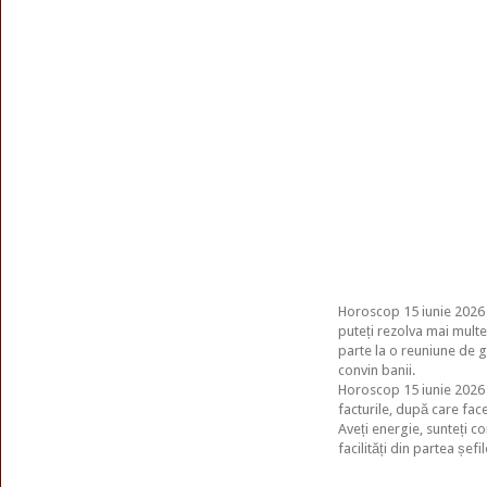
Horoscop 15 iunie 2026 –
puteți rezolva mai multe 
parte la o reuniune de g
convin banii.
Horoscop 15 iunie 2026 –
facturile, după care fac
Aveți energie, sunteți c
facilități din partea șefi