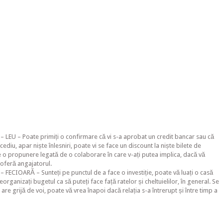
– LEU – Poate primiți o confirmare că vi s-a aprobat un credit bancar sau că
ncediu, apar niște înlesniri, poate vi se face un discount la niște bilete de
e o propunere legată de o colaborare în care v-ați putea implica, dacă vă
 oferă angajatorul.
 FECIOARĂ – Sunteți pe punctul de a face o investiție, poate vă luați o casă
eorganizați bugetul ca să puteți face față ratelor și cheltuielilor, în general. Se
are grijă de voi, poate vă vrea înapoi dacă relația s-a întrerupt și între timp a