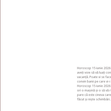
Horoscop 15 iunie 2026 
aveți voie să vă luați co
vacanță. Poate vi se fac
convin banii pe care vi-i
Horoscop 15 iunie 2026 –
ori o mașină și o să vă r
pare că este cineva care 
făcut și niște schimbări.