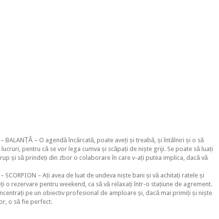
 BALANȚĂ – O agendă încărcată, poate aveți și treabă, și întâlniri și o să
lucruri, pentru că se vor lega cumva și scăpați de niște griji. Se poate să luați
rup și să prindeți din zbor o colaborare în care v-ați putea implica, dacă vă
 SCORPION – Ați avea de luat de undeva niște bani și vă achitați ratele și
eți o rezervare pentru weekend, ca să vă relaxați într-o stațiune de agrement.
oncentrați pe un obiectiv profesional de amploare și, dacă mai primiți și niște
lor, o să fie perfect.