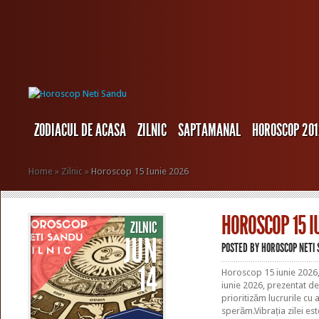
ZODIACUL DE ACASA
ZILNIC
SAPTAMANAL
HOROSCOP 20
Home
»
Zilnic
»
Horoscop 15 Iunie 2026
HOROSCOP 15 I
ZILNIC
JUN
POSTED BY
HOROSCOP NETI
14
Horoscop 15 iunie 2026, 
iunie 2026, prezentat de
prioritizăm lucrurile cu
sperăm.Vibrația zilei est