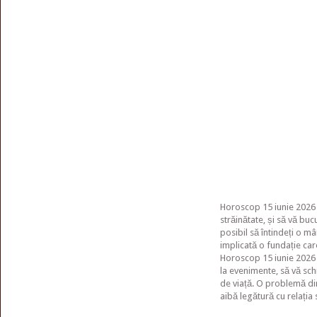
Horoscop 15 iunie 2026 
străinătate, și să vă buc
posibil să întindeți o m
implicată o fundație care
Horoscop 15 iunie 2026 –
la evenimente, să vă schi
de viață. O problemă din t
aibă legătură cu relația