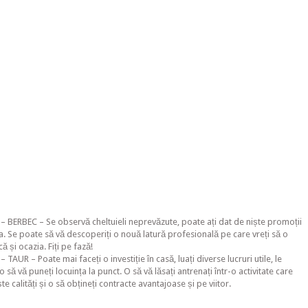
– BERBEC – Se observă cheltuieli neprevăzute, poate ați dat de niște promoții
ia. Se poate să vă descoperiți o nouă latură profesională pe care vreți să o
ă și ocazia. Fiți pe fază!
TAUR – Poate mai faceți o investiție în casă, luați diverse lucruri utile, le
 o să vă puneți locuința la punct. O să vă lăsați antrenați într-o activitate care
te calități și o să obțineți contracte avantajoase și pe viitor.