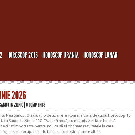
12
HOROSCOP 2015
HOROSCOP URANIA
HOROSCOP LUNAR
UNIE 2026
 SANDU
IN
ZILNIC
|
0 COMMENTS
cu Neti Sandu. O să luați o decizie referitoare la viața de cuplu.Horoscop 15
 Neti Sandu la Știrile PRO TV. Lună nouă, cu noutăți. Am face bine să
 adevărat importante pentru noi, ca să și obținem rezultatele la care
e 6 și o să ne ocupăm și de binele alor noștri, printre altele.