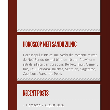
HOROSCOP NETI SANDU ZILNIC
Horoscopul zilnic cel mai vechi din romania relizat
de Neti Sandu de mai bine de 10 ani. Preivizune
astrala zilnica pentru zodia: Berbec, Taur, Gemeni,
Rac, Leu, Fecioara, Balanta, Scorpion, Sagetator,
Capricorn, Varsator, Pesti,
RECENT POSTS
Horoscop 7 August 2026