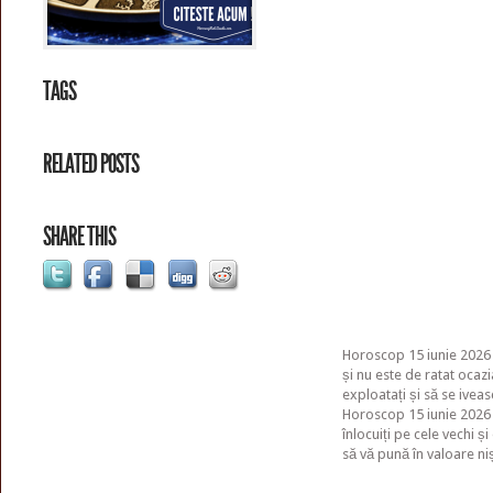
TAGS
RELATED POSTS
SHARE THIS
Horoscop 15 iunie 2026 
și nu este de ratat ocaz
exploatați și să se iveasc
Horoscop 15 iunie 2026 – 
înlocuiți pe cele vechi și
să vă pună în valoare niș