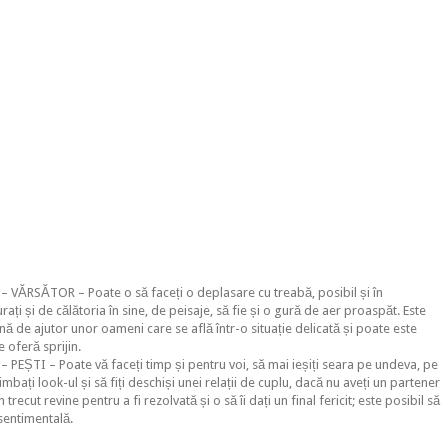
– VĂRSĂTOR – Poate o să faceți o deplasare cu treabă, posibil și în
urați și de călătoria în sine, de peisaje, să fie și o gură de aer proaspăt. Este
ână de ajutor unor oameni care se află într-o situație delicată și poate este
 oferă sprijin.
 PEȘTI – Poate vă faceți timp și pentru voi, să mai ieșiți seara pe undeva, pe
mbați look-ul și să fiți deschiși unei relații de cuplu, dacă nu aveți un partener
recut revine pentru a fi rezolvată și o să îi dați un final fericit; este posibil să
 sentimentală.