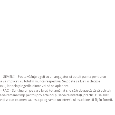
– GEMENI – Poate vă înțelegeți cu un angajator și bateți palma pentru un
ă vă implicați cu totul în munca respectivă. Se poate să luați o decizie
uplu, iar neînțelegerile dintre voi să se aplaneze.
 RAC – Sunt lucruri pe care le-ați tot amânat și o să trebuiască să vă achitați
să vă rămână timp pentru proiecte noi și să vă reinventați, practic. O să aveți
eți vreun examen sau este programat un interviu și este bine să fiți în formă.