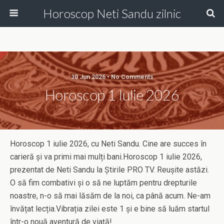
Horoscop Neti Sandu zilnic
30 Jun 2026 • No Comments
Horoscop 1 Iulie 2026
Horoscop 1 iulie 2026, cu Neti Sandu. Cine are succes în
carieră și va primi mai mulți bani.Horoscop 1 iulie 2026,
prezentat de Neti Sandu la Știrile PRO TV. Reușite astăzi.
O să fim combativi și o să ne luptăm pentru drepturile
noastre, n-o să mai lăsăm de la noi, ca până acum. Ne-am
învățat lecția.Vibrația zilei este 1 și e bine să luăm startul
într-o nouă aventură de viață!