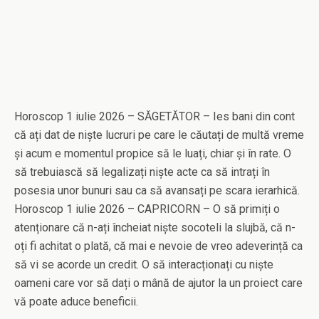
Horoscop 1 iulie 2026 – SĂGETĂTOR – Ies bani din cont
că ați dat de niște lucruri pe care le căutați de multă vreme
și acum e momentul propice să le luați, chiar și în rate. O
să trebuiască să legalizați niște acte ca să intrați în
posesia unor bunuri sau ca să avansați pe scara ierarhică.
Horoscop 1 iulie 2026 – CAPRICORN – O să primiți o
atenționare că n-ați încheiat niște socoteli la slujbă, că n-
oți fi achitat o plată, că mai e nevoie de vreo adeverință ca
să vi se acorde un credit. O să interacționați cu niște
oameni care vor să dați o mână de ajutor la un proiect care
vă poate aduce beneficii.