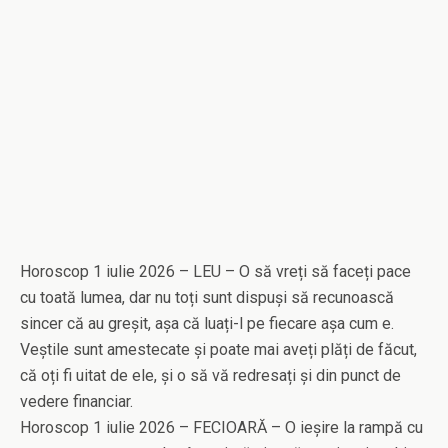
Horoscop 1 iulie 2026 – LEU – O să vreți să faceți pace
cu toată lumea, dar nu toți sunt dispuși să recunoască
sincer că au greșit, așa că luați-l pe fiecare așa cum e.
Veștile sunt amestecate și poate mai aveți plăți de făcut,
că oți fi uitat de ele, și o să vă redresați și din punct de
vedere financiar.
Horoscop 1 iulie 2026 – FECIOARĂ – O ieșire la rampă cu