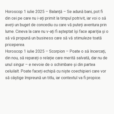
Horoscop 1 iulie 2025 – Balanță – Se adună bani, pot fi
din cei pe care nu i-ați primit la timpul potrivit, iar voi o să
aveți un buget de concediu cu care vă puteți aventura prin
lume. Cineva la care nu v-ați fi așteptat își face apariția și o
să vă propună un business care să vă stimuleze toată
priceperea.
Horoscop 1 iulie 2025 – Scorpion – Poate o să încercați,
din nou, să reparați o relație care merită salvată, dar nu de
unul singur – e nevoie de o schimbare și din partea
celuilalt. Poate faceți echipă cu niște coechipieri care vor
să câștige împreună un titlu, iar contextul va fi propice.