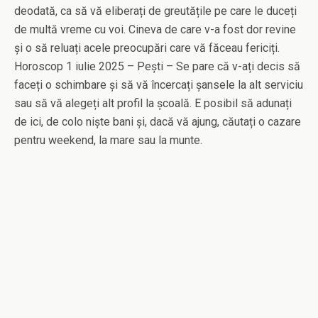
deodată, ca să vă eliberați de greutățile pe care le duceți
de multă vreme cu voi. Cineva de care v-a fost dor revine
și o să reluați acele preocupări care vă făceau fericiți.
Horoscop 1 iulie 2025 – Pești – Se pare că v-ați decis să
faceți o schimbare și să vă încercați șansele la alt serviciu
sau să vă alegeți alt profil la școală. E posibil să adunați
de ici, de colo niște bani și, dacă vă ajung, căutați o cazare
pentru weekend, la mare sau la munte.