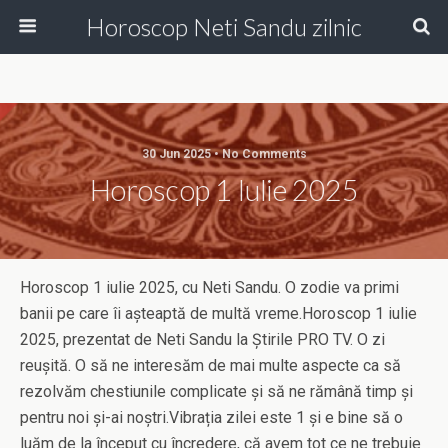
Horoscop Neti Sandu zilnic
30 Jun 2025 • No Comments
Horoscop 1 Iulie 2025
Horoscop 1 iulie 2025, cu Neti Sandu. O zodie va primi
banii pe care îi așteaptă de multă vreme.Horoscop 1 iulie
2025, prezentat de Neti Sandu la Știrile PRO TV. O zi
reușită. O să ne interesăm de mai multe aspecte ca să
rezolvăm chestiunile complicate și să ne rămână timp și
pentru noi și-ai noștri.Vibrația zilei este 1 și e bine să o
luăm de la început cu încredere, că avem tot ce ne trebuie