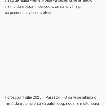
visați de multă vreme. Poate vă duceți și pe la medic
înainte de a pleca în concediu, ca să nu vă ia prin
surprindere ceva nerezolvat.
Horoscop 1 iulie 2025 – Vărsător – O să vi se întindă o
mână de ajutor și o să vă puteți ocupa de mai multe lucruri