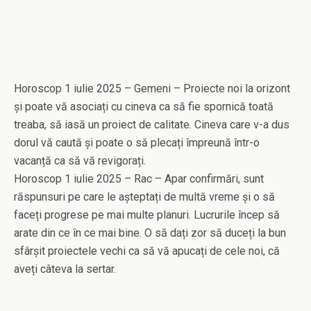
Horoscop 1 iulie 2025 – Gemeni – Proiecte noi la orizont
și poate vă asociați cu cineva ca să fie spornică toată
treaba, să iasă un proiect de calitate. Cineva care v-a dus
dorul vă caută și poate o să plecați împreună într-o
vacanță ca să vă revigorați.
Horoscop 1 iulie 2025 – Rac – Apar confirmări, sunt
răspunsuri pe care le așteptați de multă vreme și o să
faceți progrese pe mai multe planuri. Lucrurile încep să
arate din ce în ce mai bine. O să dați zor să duceți la bun
sfârșit proiectele vechi ca să vă apucați de cele noi, că
aveți câteva la sertar.