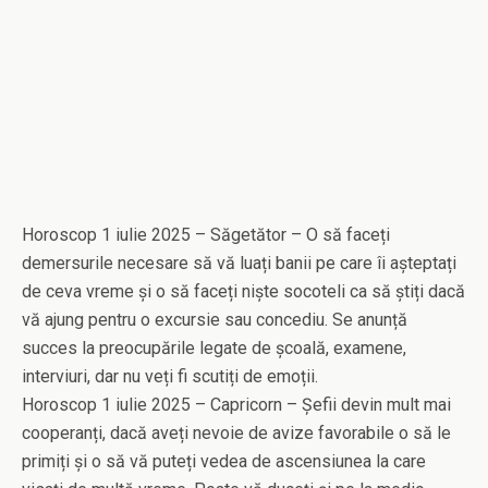
Horoscop 1 iulie 2025 – Săgetător – O să faceți
demersurile necesare să vă luați banii pe care îi așteptați
de ceva vreme și o să faceți niște socoteli ca să știți dacă
vă ajung pentru o excursie sau concediu. Se anunță
succes la preocupările legate de școală, examene,
interviuri, dar nu veți fi scutiți de emoții.
Horoscop 1 iulie 2025 – Capricorn – Șefii devin mult mai
cooperanți, dacă aveți nevoie de avize favorabile o să le
primiți și o să vă puteți vedea de ascensiunea la care