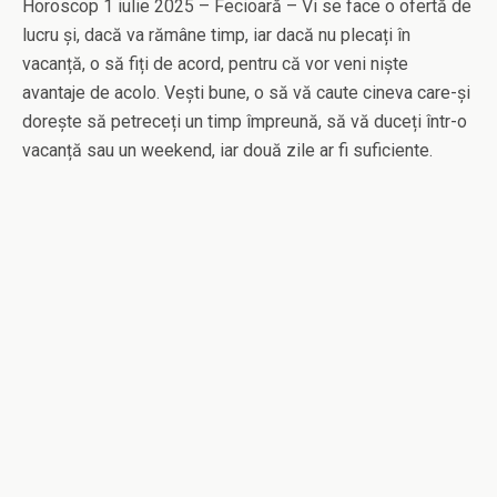
Horoscop 1 iulie 2025 – Fecioară – Vi se face o ofertă de
lucru și, dacă va rămâne timp, iar dacă nu plecați în
vacanță, o să fiți de acord, pentru că vor veni niște
avantaje de acolo. Vești bune, o să vă caute cineva care-și
dorește să petreceți un timp împreună, să vă duceți într-o
vacanță sau un weekend, iar două zile ar fi suficiente.