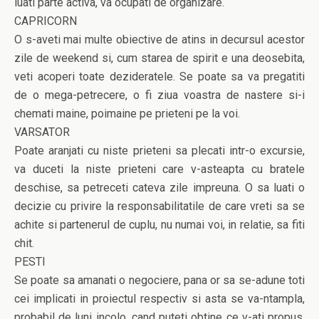
luati parte activa, va ocupati de organizare.
CAPRICORN
O s-aveti mai multe obiective de atins in decursul acestor
zile de weekend si, cum starea de spirit e una deosebita,
veti acoperi toate dezideratele. Se poate sa va pregatiti
de o mega-petrecere, o fi ziua voastra de nastere si-i
chemati maine, poimaine pe prieteni pe la voi.
VARSATOR
Poate aranjati cu niste prieteni sa plecati intr-o excursie,
va duceti la niste prieteni care v-asteapta cu bratele
deschise, sa petreceti cateva zile impreuna. O sa luati o
decizie cu privire la responsabilitatile de care vreti sa se
achite si partenerul de cuplu, nu numai voi, in relatie, sa fiti
chit.
PESTI
Se poate sa amanati o negociere, pana or sa se-adune toti
cei implicati in proiectul respectiv si asta se va-ntampla,
probabil de luni incolo, cand puteti obtine ce v-ati propus.