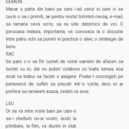
GEMENI
Macar o parte din banii pe care i-ati cerut si care vi se
cuvin o sa-i primiti, iar pentru restul trimiteti mesaj, e-mail,
sa ramana ceva scris, sa nu uite datornicii de voi. O
persoana matura, importanta, va convoaca la o discutie
intre patru ochi sa puneti in practica o idee, o strategie de
lucru.
RAC
Se pare c-o sa fiti curtati de niste oameni de afaceri sa
lucrati cu ei, dar nu puteti colabora cu toata lumea, asa
incat va trebui sa faceti o alegere. Poate-l convingeti pe
partenerul de suflet sa plecati intr-o vizita, desi el ar
prefera sa ramaneti acasa, vedeti ce iese.
LEU
Or sa va intre niste bani pe care-o
sa-i cheltuiti cu-ai vostri, iesiti la
plimbare, la film, va duceti in club