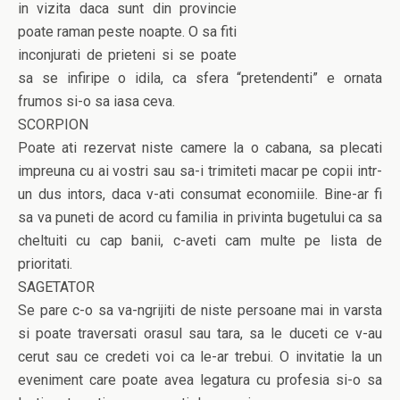
in vizita daca sunt din provincie
poate raman peste noapte. O sa fiti
inconjurati de prieteni si se poate
sa se infiripe o idila, ca sfera “pretendenti” e ornata
frumos si-o sa iasa ceva.
SCORPION
Poate ati rezervat niste camere la o cabana, sa plecati
impreuna cu ai vostri sau sa-i trimiteti macar pe copii intr-
un dus intors, daca v-ati consumat economiile. Bine-ar fi
sa va puneti de acord cu familia in privinta bugetului ca sa
cheltuiti cu cap banii, c-aveti cam multe pe lista de
prioritati.
SAGETATOR
Se pare c-o sa va-ngrijiti de niste persoane mai in varsta
si poate traversati orasul sau tara, sa le duceti ce v-au
cerut sau ce credeti voi ca le-ar trebui. O invitatie la un
eveniment care poate avea legatura cu profesia si-o sa