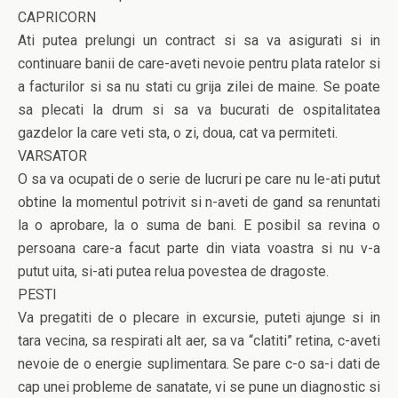
CAPRICORN
Ati putea prelungi un contract si sa va asigurati si in
continuare banii de care-aveti nevoie pentru plata ratelor si
a facturilor si sa nu stati cu grija zilei de maine. Se poate
sa plecati la drum si sa va bucurati de ospitalitatea
gazdelor la care veti sta, o zi, doua, cat va permiteti.
VARSATOR
O sa va ocupati de o serie de lucruri pe care nu le-ati putut
obtine la momentul potrivit si n-aveti de gand sa renuntati
la o aprobare, la o suma de bani. E posibil sa revina o
persoana care-a facut parte din viata voastra si nu v-a
putut uita, si-ati putea relua povestea de dragoste.
PESTI
Va pregatiti de o plecare in excursie, puteti ajunge si in
tara vecina, sa respirati alt aer, sa va “clatiti” retina, c-aveti
nevoie de o energie suplimentara. Se pare c-o sa-i dati de
cap unei probleme de sanatate, vi se pune un diagnostic si