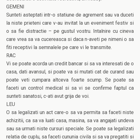
GEMENI
Sunteti asteptati intr-o statiune de agrement sau va duceti
la niste prieteni care v-au invitat la un eveniment festiv si
o sa fie distractie – pe gustul vostru. Intalnire cu cineva
care vrea sa va cucereasca si daca n-aveti pe nimeni o sa
fiti receptivi la semnalele pe care vi le transmite.
RAC
Vi se poate acorda un credit bancar si sa va interesati de o
casa, dati avansul, si poate va si mutati cat de curand sau
poate veti cumpara altceva foarte scump. Se poate sa
faceti un control medical si sa vi se confirme faptul ca
sunteti sanatosi, c-ati avut grija de voi.
LEU
O sa legalizati un act care-o sa va permita sa faceti niste
achizitii, ca sa va luati casa, masina, sa va angajati undeva
sau sa urmati niste cursuri speciale. Se poate sa legalizati
relatia de cuplu, sa faceti cununia civila si sa va pregatiti si