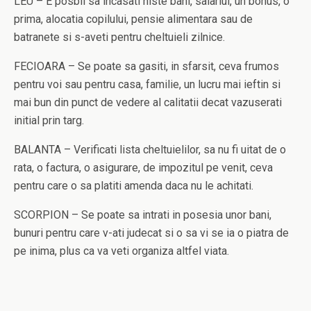
LEU – E posbil sa incasati niste bani, salariul, un bonus, o
prima, alocatia copilului, pensie alimentara sau de
batranete si s-aveti pentru cheltuieli zilnice.
FECIOARA – Se poate sa gasiti, in sfarsit, ceva frumos
pentru voi sau pentru casa, familie, un lucru mai ieftin si
mai bun din punct de vedere al calitatii decat vazuserati
initial prin targ.
BALANTA – Verificati lista cheltuielilor, sa nu fi uitat de o
rata, o factura, o asigurare, de impozitul pe venit, ceva
pentru care o sa platiti amenda daca nu le achitati.
SCORPION – Se poate sa intrati in posesia unor bani,
bunuri pentru care v-ati judecat si o sa vi se ia o piatra de
pe inima, plus ca va veti organiza altfel viata.