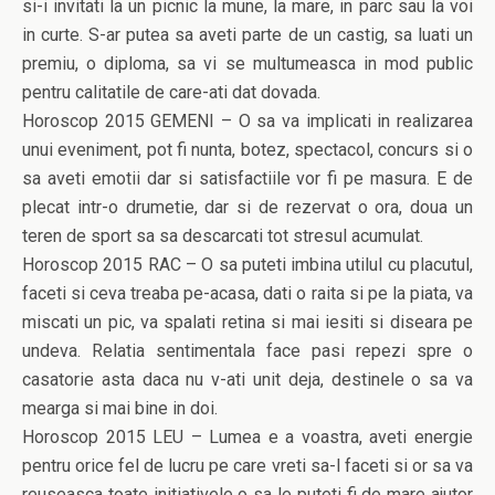
si-i invitati la un picnic la mune, la mare, in parc sau la voi
in curte. S-ar putea sa aveti parte de un castig, sa luati un
premiu, o diploma, sa vi se multumeasca in mod public
pentru calitatile de care-ati dat dovada.
Horoscop 2015 GEMENI – O sa va implicati in realizarea
unui eveniment, pot fi nunta, botez, spectacol, concurs si o
sa aveti emotii dar si satisfactiile vor fi pe masura. E de
plecat intr-o drumetie, dar si de rezervat o ora, doua un
teren de sport sa sa descarcati tot stresul acumulat.
Horoscop 2015 RAC – O sa puteti imbina utilul cu placutul,
faceti si ceva treaba pe-acasa, dati o raita si pe la piata, va
miscati un pic, va spalati retina si mai iesiti si diseara pe
undeva. Relatia sentimentala face pasi repezi spre o
casatorie asta daca nu v-ati unit deja, destinele o sa va
mearga si mai bine in doi.
Horoscop 2015 LEU – Lumea e a voastra, aveti energie
pentru orice fel de lucru pe care vreti sa-l faceti si or sa va
reuseasca toate initiativele o sa le puteti fi de mare ajutor