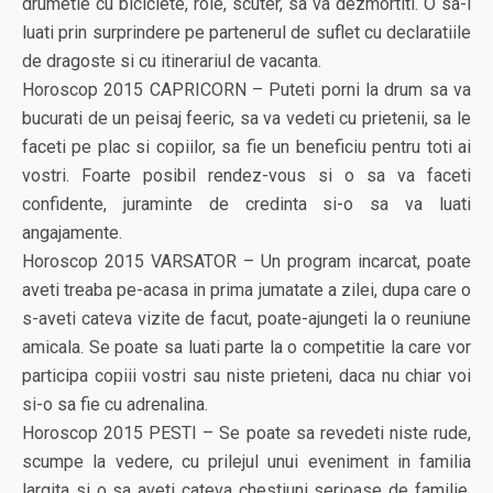
drumetie cu biciclete, role, scuter, sa va dezmortiti. O sa-l
luati prin surprindere pe partenerul de suflet cu declaratiile
de dragoste si cu itinerariul de vacanta.
Horoscop 2015 CAPRICORN – Puteti porni la drum sa va
bucurati de un peisaj feeric, sa va vedeti cu prietenii, sa le
faceti pe plac si copiilor, sa fie un beneficiu pentru toti ai
vostri. Foarte posibil rendez-vous si o sa va faceti
confidente, juraminte de credinta si-o sa va luati
angajamente.
Horoscop 2015 VARSATOR – Un program incarcat, poate
aveti treaba pe-acasa in prima jumatate a zilei, dupa care o
s-aveti cateva vizite de facut, poate-ajungeti la o reuniune
amicala. Se poate sa luati parte la o competitie la care vor
participa copiii vostri sau niste prieteni, daca nu chiar voi
si-o sa fie cu adrenalina.
Horoscop 2015 PESTI – Se poate sa revedeti niste rude,
scumpe la vedere, cu prilejul unui eveniment in familia
largita si o sa aveti cateva chestiuni serioase de familie,