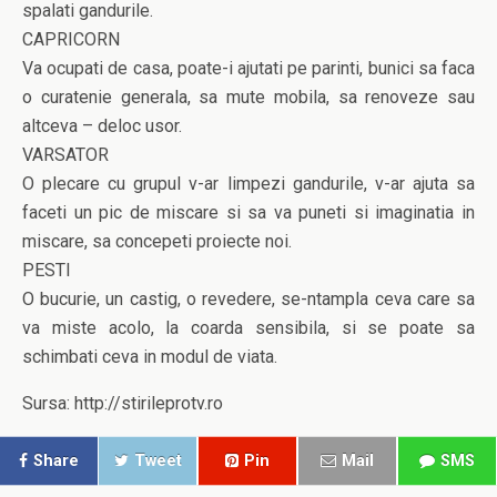
spalati gandurile.
CAPRICORN
Va ocupati de casa, poate-i ajutati pe parinti, bunici sa faca
o curatenie generala, sa mute mobila, sa renoveze sau
altceva – deloc usor.
VARSATOR
O plecare cu grupul v-ar limpezi gandurile, v-ar ajuta sa
faceti un pic de miscare si sa va puneti si imaginatia in
miscare, sa concepeti proiecte noi.
PESTI
O bucurie, un castig, o revedere, se-ntampla ceva care sa
va miste acolo, la coarda sensibila, si se poate sa
schimbati ceva in modul de viata.
Sursa: http://stirileprotv.ro
Share
Tweet
Pin
Mail
SMS