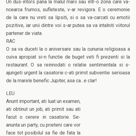
Un dus-intors pana la malul marii sau intr-o zona care va-
ncearca frumos, sufleteste, v-ar revigora. E o ceremonie
de la care nu vreti sa lipsiti, si o sa va-carcati cu emotii
pozitive, iar unii dintre voi s-ar putea sa va intalniti viitorul
partener de viata.
RAC
O sa va duceti la o aniversare sau la cununia religioasa a
cuiva apropiat si-n functie de buget veti fi prezenti si la
restaurant. O sa reinnodati o relatie sentimentala si s-
ajungeti urgent la casatorie c-ati primit subventie serioasa
de la marele benefic Jupiter, asa ca…e clar!
LEU
Anunt important, ati luat un examen,
ati obtinut un job, ati primit sau ati
facut o cerere in casatorie. Se-
anunta un party, cu prieteni care vor
face tot posibilul sa fie de fata la