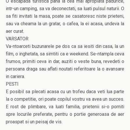
O escapada turistica pana la cea mai apropiata padurice,
intr-un camping, sa va deconectati, sa luati pulsul naturii. O
sa fiti invitati la masa, poate se casatoresc niste prieteni,
sau va cheama la un gratar, o cafea, la ei acasa, undeva la
aer curat.
VARSATOR
Va-ntoarceti buzunarele pe dos ca sa iesiti din casa, la un
film, o inghetata, sa simtiti ca e weekend. Se-ntampla ceva
frumos, primiti ceva in dar, auziti o veste buna, revedeti o
persoana draga sau aflati noutati referitoare la o avansare
in cariera.
PESTI
E posibil sa plecati acasa cu un trofeu daca veti lua parte
la o competitie, ori poate copilul vostru va avea un succes.
E rost de plimbare, va luati familia, prietenii si-o porniti
spre locurile preferate, pentru o portie generoasa de aer
proaspat si un peisaj de vis.