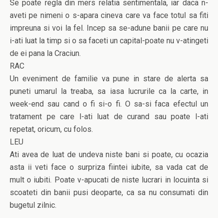
Se poate regla din mers relatia sentimentala, iar daca n-
aveti pe nimeni o s-apara cineva care va face totul sa fiti
impreuna si voi la fel. Incep sa se-adune banii pe care nu
i-ati luat la timp si o sa faceti un capital-poate nu v-atingeti
de ei pana la Craciun.
RAC
Un eveniment de familie va pune in stare de alerta sa
puneti umarul la treaba, sa iasa lucrurile ca la carte, in
week-end sau cand o fi si-o fi. O sa-si faca efectul un
tratament pe care l-ati luat de curand sau poate l-ati
repetat, oricum, cu folos.
LEU
Ati avea de luat de undeva niste bani si poate, cu ocazia
asta ii veti face o surpriza fiintei iubite, sa vada cat de
mult o iubiti. Poate v-apucati de niste lucrari in locuinta si
scoateti din banii pusi deoparte, ca sa nu consumati din
bugetul zilnic.