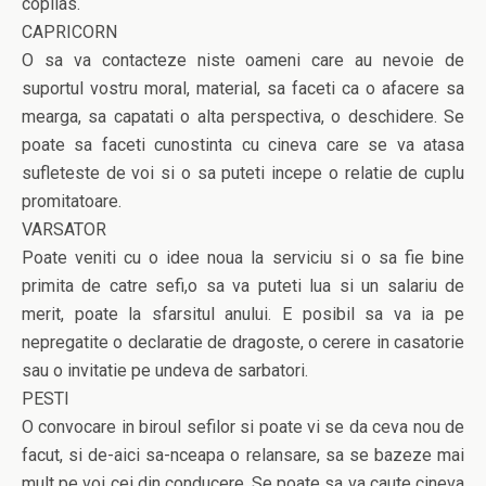
copilas.
CAPRICORN
O sa va contacteze niste oameni care au nevoie de
suportul vostru moral, material, sa faceti ca o afacere sa
mearga, sa capatati o alta perspectiva, o deschidere. Se
poate sa faceti cunostinta cu cineva care se va atasa
sufleteste de voi si o sa puteti incepe o relatie de cuplu
promitatoare.
VARSATOR
Poate veniti cu o idee noua la serviciu si o sa fie bine
primita de catre sefi,o sa va puteti lua si un salariu de
merit, poate la sfarsitul anului. E posibil sa va ia pe
nepregatite o declaratie de dragoste, o cerere in casatorie
sau o invitatie pe undeva de sarbatori.
PESTI
O convocare in biroul sefilor si poate vi se da ceva nou de
facut, si de-aici sa-nceapa o relansare, sa se bazeze mai
mult pe voi cei din conducere. Se poate sa va caute cineva