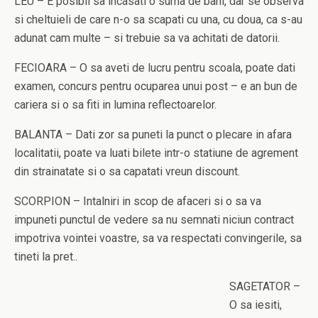
LEU – E posibil sa incasati o suma de bani, dar se observa
si cheltuieli de care n-o sa scapati cu una, cu doua, ca s-au
adunat cam multe – si trebuie sa va achitati de datorii.
FECIOARA – O sa aveti de lucru pentru scoala, poate dati
examen, concurs pentru ocuparea unui post – e an bun de
cariera si o sa fiti in lumina reflectoarelor.
BALANTA – Dati zor sa puneti la punct o plecare in afara
localitatii, poate va luati bilete intr-o statiune de agrement
din strainatate si o sa capatati vreun discount.
SCORPION – Intalniri in scop de afaceri si o sa va
impuneti punctul de vedere sa nu semnati niciun contract
impotriva vointei voastre, sa va respectati convingerile, sa
tineti la pret..
SAGETATOR –
O sa iesiti,