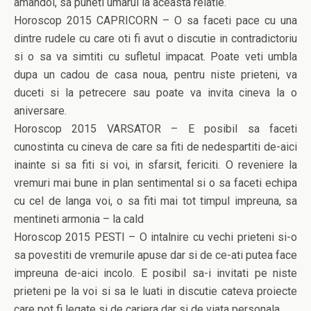
amandoi, sa puneti umarul la aceasta relatie.
Horoscop 2015 CAPRICORN – O sa faceti pace cu una
dintre rudele cu care oti fi avut o discutie in contradictoriu
si o sa va simtiti cu sufletul impacat. Poate veti umbla
dupa un cadou de casa noua, pentru niste prieteni, va
duceti si la petrecere sau poate va invita cineva la o
aniversare.
Horoscop 2015 VARSATOR – E posibil sa faceti
cunostinta cu cineva de care sa fiti de nedespartiti de-aici
inainte si sa fiti si voi, in sfarsit, fericiti. O reveniere la
vremuri mai bune in plan sentimental si o sa faceti echipa
cu cel de langa voi, o sa fiti mai tot timpul impreuna, sa
mentineti armonia – la cald
Horoscop 2015 PESTI – O intalnire cu vechi prieteni si-o
sa povestiti de vremurile apuse dar si de ce-ati putea face
impreuna de-aici incolo. E posibil sa-i invitati pe niste
prieteni pe la voi si sa le luati in discutie cateva proiecte
care pot fi legate si de cariera dar si de viata personala.