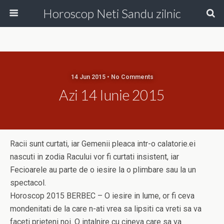
Horoscop Neti Sandu zilnic
14 Jun 2015 • No Comments
Azi 14 Iunie 2015
Racii sunt curtati, iar Gemenii pleaca intr-o calatorie.ei
nascuti in zodia Racului vor fi curtati insistent, iar
Fecioarele au parte de o iesire la o plimbare sau la un
spectacol.
Horoscop 2015 BERBEC – O iesire in lume, or fi ceva
mondenitati de la care n-ati vrea sa lipsiti ca vreti sa va
faceti prieteni noi. O intalnire cu cineva care sa va