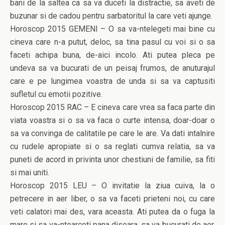
bani de la saltea ca sa va duceti la distractie, sa aveti de
buzunar si de cadou pentru sarbatoritul la care veti ajunge.
Horoscop 2015 GEMENI – O sa va-ntelegeti mai bine cu
cineva care n-a putut, deloc, sa tina pasul cu voi si o sa
faceti achipa buna, de-aici incolo. Ati putea pleca pe
undeva sa va bucurati de un peisaj frumos, de anuturajul
care e pe lungimea voastra de unda si sa va captusiti
sufletul cu emotii pozitive.
Horoscop 2015 RAC – E cineva care vrea sa faca parte din
viata voastra si o sa va faca o curte intensa, doar-doar o
sa va convinga de calitatile pe care le are. Va dati intalnire
cu rudele apropiate si o sa reglati cumva relatia, sa va
puneti de acord in privinta unor chestiuni de familie, sa fiti
si mai uniti.
Horoscop 2015 LEU – O invitatie la ziua cuiva, la o
petrecere in aer liber, o sa va faceti prieteni noi, cu care
veti calatori mai des, vara aceasta. Ati putea da o fuga la
mare si sa va-ntoarceti pana diseara, sa va bucurati de aer,