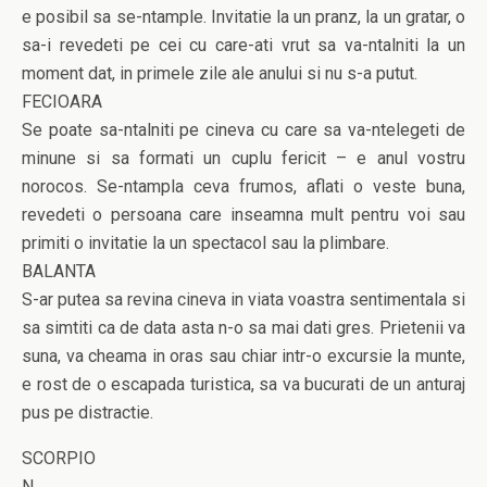
e posibil sa se-ntample. Invitatie la un pranz, la un gratar, o
sa-i revedeti pe cei cu care-ati vrut sa va-ntalniti la un
moment dat, in primele zile ale anului si nu s-a putut.
FECIOARA
Se poate sa-ntalniti pe cineva cu care sa va-ntelegeti de
minune si sa formati un cuplu fericit – e anul vostru
norocos. Se-ntampla ceva frumos, aflati o veste buna,
revedeti o persoana care inseamna mult pentru voi sau
primiti o invitatie la un spectacol sau la plimbare.
BALANTA
S-ar putea sa revina cineva in viata voastra sentimentala si
sa simtiti ca de data asta n-o sa mai dati gres. Prietenii va
suna, va cheama in oras sau chiar intr-o excursie la munte,
e rost de o escapada turistica, sa va bucurati de un anturaj
pus pe distractie.
SCORPIO
N