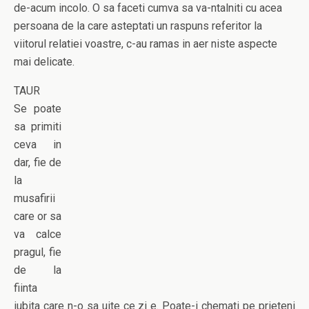
de-acum incolo. O sa faceti cumva sa va-ntalniti cu acea
persoana de la care asteptati un raspuns referitor la
viitorul relatiei voastre, c-au ramas in aer niste aspecte
mai delicate.
TAUR
Se poate
sa primiti
ceva in
dar, fie de
la
musafirii
care or sa
va calce
pragul, fie
de la
fiinta
iubita care n-o sa uite ce zi e. Poate-i chemati pe prieteni