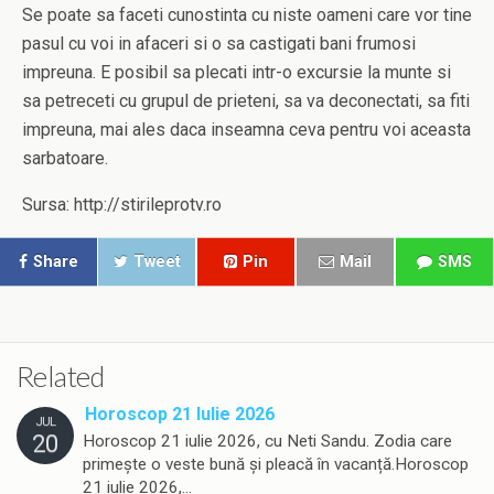
Se poate sa faceti cunostinta cu niste oameni care vor tine
pasul cu voi in afaceri si o sa castigati bani frumosi
impreuna. E posibil sa plecati intr-o excursie la munte si
sa petreceti cu grupul de prieteni, sa va deconectati, sa fiti
impreuna, mai ales daca inseamna ceva pentru voi aceasta
sarbatoare.
Sursa: http://stirileprotv.ro
Share
Tweet
Pin
Mail
SMS
Related
Horoscop 21 Iulie 2026
JUL
20
Horoscop 21 iulie 2026, cu Neti Sandu. Zodia care
primește o veste bună și pleacă în vacanță.Horoscop
21 iulie 2026,…