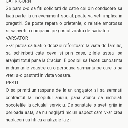
CAPRICORN
Se pare c-o sa fiti solicitati de catre cei din conducere sa
luati parte la un eveniment social, poate va veti implica in
pregatiri. Se poate repara o prietenie, o relatie amoroasa
si sa aveti o companie pe gustul vostru de sarbatori.
VARSATOR
S-ar putea sa luati o decizie referitoare la viata de familie,
sa schimbati cate ceva si prin casa, zilele astea, sa
aranjati totul pana la Craciun. E posibil sa faceti cunostinta
in drumurile voastre cu o persoana sarmanta pe care-o sa
vreti s-o pastrati in viata voastra.
PESTI
O sa primiti un raspuns de la un angajator si sa semnati
contractul la inceputul anului, pana atunci sa incheiati
socotelile la actualul serviciu. De sanatate s-aveti grija in
perioada asta, sa nu neglijati niciun aspect care v-ar crea
neplaceri sa fiti cu analizele la zi.