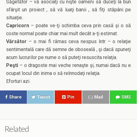
Săgetător – vă asociaţi cu nişte oameni să duceţi la bun
sfârşit un proiect , să vă luaţi banii , să fiţi stăpâni pe
situaţie.
Capricorn
– poate ve-ţi schimba ceva prin casă şi o să
coste normal poate chiar mai mult decât a-ţi estimat.
Vărsător
– o mai fi rămas ceva nespus într – o relaţie
sentimentală care dă semne de oboseală , şi dacă spuneţi
acum lucrurilor pe nume o să puteţi resuscita relaţia.
Peşti
– o dragoste mai veche renaşte şi, numai dacă nu e
ocupat locul din inima o să reînnodaţi relaţia.
Eforturi azi.
Share
Tweet
Pin
Mail
SMS
Related