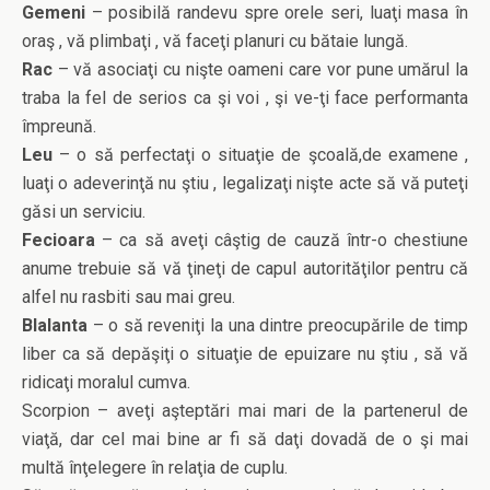
Gemeni
– posibilă randevu spre orele seri, luaţi masa în
oraş , vă plimbaţi , vă faceţi planuri cu bătaie lungă.
Rac
– vă asociaţi cu nişte oameni care vor pune umărul la
traba la fel de serios ca şi voi , şi ve-ţi face performanta
împreună.
Leu
– o să perfectaţi o situaţie de şcoală,de examene ,
luaţi o adeverinţă nu ştiu , legalizaţi nişte acte să vă puteţi
găsi un serviciu.
Fecioara
– ca să aveţi câştig de cauză într-o chestiune
anume trebuie să vă ţineţi de capul autorităţilor pentru că
alfel nu rasbiti sau mai greu.
Blalanta
– o să reveniţi la una dintre preocupările de timp
liber ca să depăşiţi o situaţie de epuizare nu ştiu , să vă
ridicaţi moralul cumva.
Scorpion – aveţi aşteptări mai mari de la partenerul de
viaţă, dar cel mai bine ar fi să daţi dovadă de o şi mai
multă înţelegere în relaţia de cuplu.