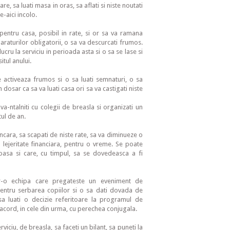
re, sa luati masa in oras, sa aflati si niste noutati
e-aici incolo.
 pentru casa, posibil in rate, si or sa va ramana
raturilor obligatorii, o sa va descurcati frumos.
ucru la serviciu in perioada asta si o sa se lase si
itul anului.
 activeaza frumos si o sa luati semnaturi, o sa
n dosar ca sa va luati casa ori sa va castigati niste
va-ntalniti cu colegii de breasla si organizati un
ul de an.
ancara, sa scapati de niste rate, sa va diminueze o
lejeritate financiara, pentru o vreme. Se poate
roasa si care, cu timpul, sa se dovedeasca a fi
tr-o echipa care pregateste un eveniment de
 pentru serbarea copiilor si o sa dati dovada de
 sa luati o decizie referitoare la programul de
e acord, in cele din urma, cu perechea conjugala.
rviciu, de breasla, sa faceti un bilant, sa puneti la