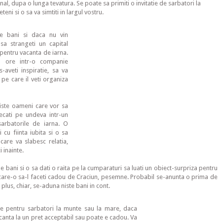
nal, dupa o lunga tevatura. Se poate sa primiti o invitatie de sarbatori la
eni si o sa va simtiti in largul vostru.
te bani si daca nu vin
 sa strangeti un capital
 pentru vacanta de iarna.
a ore intr-o companie
-aveti inspiratie, sa va
 pe care il veti organiza
niste oameni care vor sa
lecati pe undeva intr-un
arbatorile de iarna. O
i cu fiinta iubita si o sa
 care va slabesc relatia,
i inainte.
bani si o sa dati o raita pe la cumparaturi sa luati un obiect-surpriza pentru
care-o sa-l faceti cadou de Craciun, pesemne. Probabil se-anunta o prima de
 plus, chiar, se-aduna niste bani in cont.
re pentru sarbatori la munte sau la mare, daca
acanta la un pret acceptabil sau poate e cadou. Va