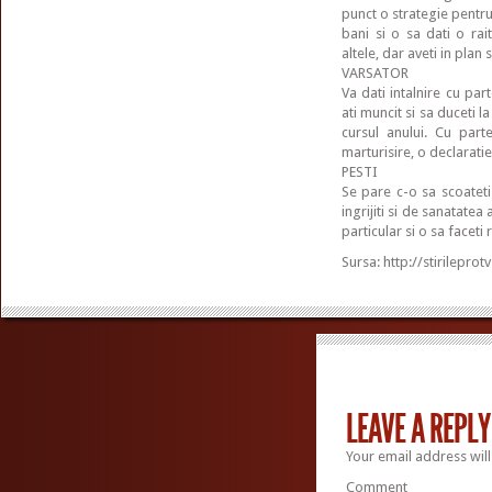
punct o strategie pentru 
bani si o sa dati o rai
altele, dar aveti in plan 
VARSATOR
Va dati intalnire cu par
ati muncit si sa duceti la
cursul anului. Cu part
marturisire, o declaratie
PESTI
Se pare c-o sa scoateti 
ingrijiti si de sanatatea
particular si o sa faceti
Sursa: http://stirileprotv
LEAVE A REPLY
Your email address will
Comment