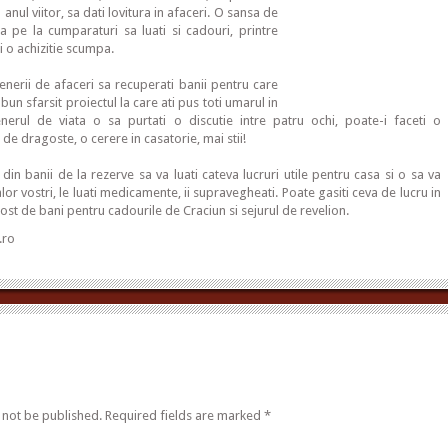
anul viitor, sa dati lovitura in afaceri. O sansa de
ta pe la cumparaturi sa luati si cadouri, printre
si o achizitie scumpa.
tenerii de afaceri sa recuperati banii pentru care
 bun sfarsit proiectul la care ati pus toti umarul in
enerul de viata o sa purtati o discutie intre patru ochi, poate-i faceti o
 de dragoste, o cerere in casatorie, mai stii!
din banii de la rezerve sa va luati cateva lucruri utile pentru casa si o sa va
 alor vostri, le luati medicamente, ii supravegheati. Poate gasiti ceva de lucru in
 rost de bani pentru cadourile de Craciun si sejurul de revelion.
.ro
 not be published.
Required fields are marked
*