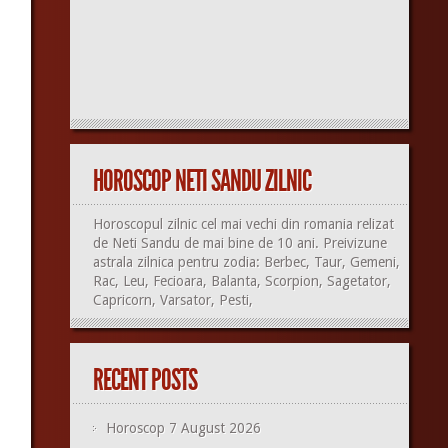
HOROSCOP NETI SANDU ZILNIC
Horoscopul zilnic cel mai vechi din romania relizat
de Neti Sandu de mai bine de 10 ani. Preivizune
astrala zilnica pentru zodia: Berbec, Taur, Gemeni,
Rac, Leu, Fecioara, Balanta, Scorpion, Sagetator,
Capricorn, Varsator, Pesti,
RECENT POSTS
Horoscop 7 August 2026