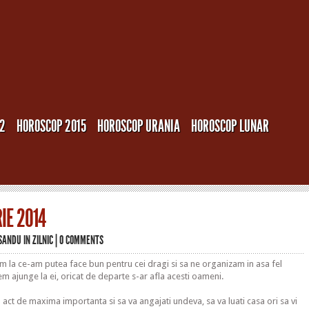
12
HOROSCOP 2015
HOROSCOP URANIA
HOROSCOP LUNAR
IE 2014
 SANDU
IN
ZILNIC
|
0 COMMENTS
 la ce-am putea face bun pentru cei dragi si sa ne organizam in asa fel
tem ajunge la ei, oricat de departe s-ar afla acesti oameni.
n act de maxima importanta si sa va angajati undeva, sa va luati casa ori sa vi