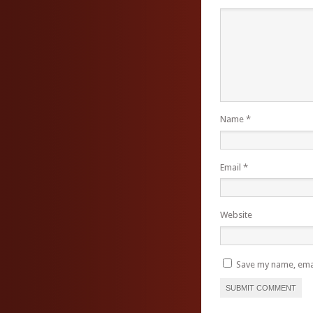
Name
*
Email
*
Website
Save my name, emai