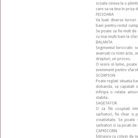
scoate cineva la o plimba
care sa va tina in priza d
FECIOARA
Va luati diverse lucruri
bani pentru restul cumpa
Se poate sa fie mult de l
cu mai multi bani la sfars
BALANTA
Segmentul birocratic se
avansati cu niste acte, u
drepturi, un proces.
O iesire in lume, poate 
eveniment pentru sfarsit
SCORPION
Poate reglati situatia b
dobanda, sa capatati o 
infiripa o relatie amo
stabila.
SAGETATOR
O sa fiti cooptati in
sarbatori, fie chiar si
creativitate. Se poate
sarbatori si sa picati d
CAPRICORN
Intrunire cu colegi de se