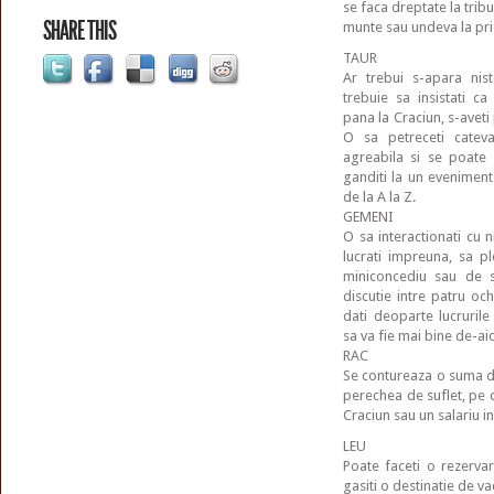
se faca dreptate la tribu
SHARE THIS
munte sau undeva la priet
TAUR
Ar trebui s-apara nis
trebuie sa insistati ca
pana la Craciun, s-aveti
O sa petreceti catev
agreabila si se poate s
ganditi la un eveniment
de la A la Z.
GEMENI
O sa interactionati cu 
lucrati impreuna, sa p
miniconcediu sau de s
discutie intre patru och
dati deoparte lucrurile
sa va fie mai bine de-aic
RAC
Se contureaza o suma de 
perechea de suflet, pe 
Craciun sau un salariu in
LEU
Poate faceti o rezerva
gasiti o destinatie de v