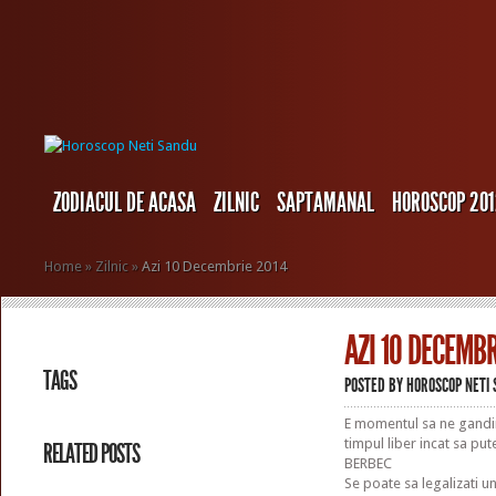
ZODIACUL DE ACASA
ZILNIC
SAPTAMANAL
HOROSCOP 20
Home
»
Zilnic
»
Azi 10 Decembrie 2014
AZI 10 DECEMBR
TAGS
POSTED BY
HOROSCOP NETI
E momentul sa ne gandim
timpul liber incat sa pu
RELATED POSTS
BERBEC
Se poate sa legalizati u