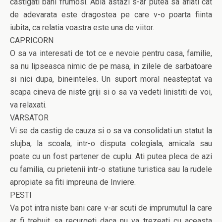
castigati bani frumosi. Abia astazi s-ar putea sa aflati cat
de adevarata este dragostea pe care v-o poarta fiinta
iubita, ca relatia voastra este una de viitor.
CAPRICORN
O sa va interesati de tot ce e nevoie pentru casa, familie,
sa nu lipseasca nimic de pe masa, in zilele de sarbatoare
si nici dupa, bineinteles. Un suport moral neasteptat va
scapa cineva de niste griji si o sa va vedeti linistiti de voi,
va relaxati.
VARSATOR
Vi se da castig de cauza si o sa va consolidati un statut la
slujba, la scoala, intr-o disputa colegiala, amicala sau
poate cu un fost partener de cuplu. Ati putea pleca de azi
cu familia, cu prietenii intr-o statiune turistica sau la rudele
apropiate sa fiti impreuna de Inviere.
PESTI
Va pot intra niste bani care v-ar scuti de imprumutul la care
ar fi trebuit sa recurgeti daca nu va trezeati cu aceasta