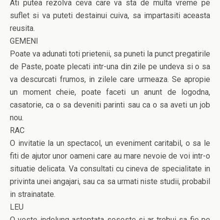
Ati putea rezolva ceva care va sta de multa vreme pe
suflet si va puteti destainui cuiva, sa impartasiti aceasta
reusita.
GEMENI
Poate va adunati toti prietenii, sa puneti la punct pregatirile
de Paste, poate plecati intr-una din zile pe undeva si o sa
va descurcati frumos, in zilele care urmeaza. Se apropie
un moment cheie, poate faceti un anunt de logodna,
casatorie, ca o sa deveniti parinti sau ca o sa aveti un job
nou.
RAC
O invitatie la un spectacol, un eveniment caritabil, o sa le
fiti de ajutor unor oameni care au mare nevoie de voi intr-o
situatie delicata. Va consultati cu cineva de specialitate in
privinta unei angajari, sau ca sa urmati niste studii, probabil
in strainatate.
LEU
O veste indelung asteptata soseste si ar trebui sa fie pe